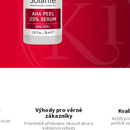
Výhody pro věrné
Kval
í
zákazníky
Každý pro
avy po
pečlivě v
Pravidelně přidáváme slevové akce a
exkluzivní výhody