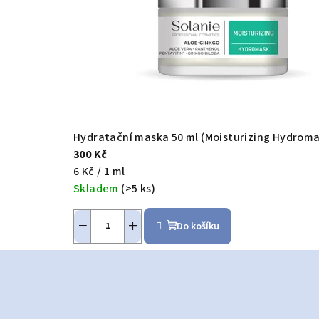
Hydratační maska 50 ml (Moisturizing Hydroma
300 Kč
Měrná
6 Kč / 1 ml
cena:
Skladem
(>5 ks)
−
+
Do košíku