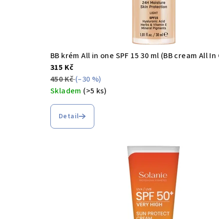
BB krém All in one SPF 15 30 ml (BB cream All In
315 Kč
450 Kč
(–30 %)
Skladem
(>5 ks)
Detail