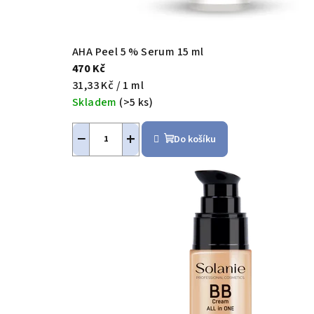
AHA Peel 5 % Serum 15 ml
470 Kč
Měrná
31,33 Kč / 1 ml
cena:
Skladem
(>5 ks)
−
+
Do košíku