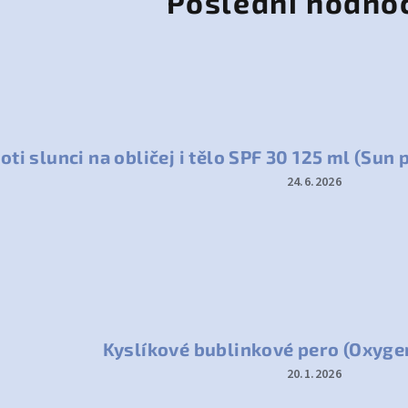
Poslední hodno
ti slunci na obličej i tělo SPF 30 125 ml (Sun
24.6.2026
Hodnocení
produktu
je
5
z
5
hvězdiček.
Kyslíkové bublinkové pero (Oxyge
20.1.2026
Hodnocení