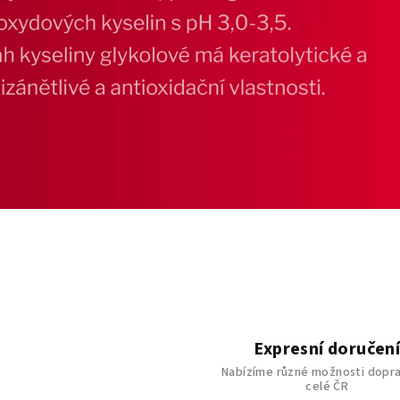
Expresní doručen
Nabízíme různé možnosti dopr
celé ČR