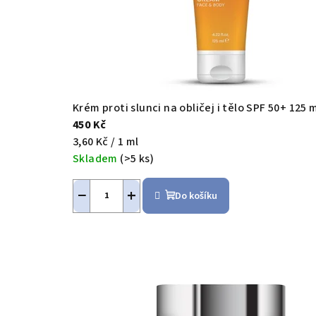
Krém proti slunci na obličej i tělo SPF 50+ 125
450 Kč
Měrná
3,60 Kč / 1 ml
cena:
Skladem
(>5 ks)
−
+
Do košíku