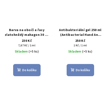
Barva na obočí a řasy
Antibakteriální gel 250 ml
zlatohnědý mahagon 30 ml
(Antibacterial Hand And
(Tinta per ciglia e
Skin Sanitizer Gel)
230 Kč
250 Kč
sopracciglia castano
Měrná
Měrná
7,67 Kč / 1 ml
1 Kč / 1 ml
dorato mogano)
cena:
cena:
Skladem
(>5 ks)
Skladem
(>5 ks)
Do košíku
Do košíku