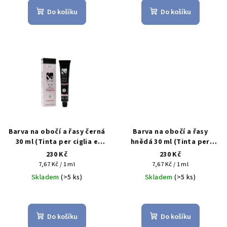
ů
Do košíku
Do košíku
Barva na obočí a řasy černá
Barva na obočí a řasy
30 ml (Tinta per ciglia e
hnědá 30 ml (Tinta per
sopracciglia nero)
ciglia e sopracciglia
230 Kč
230 Kč
castano)
Měrná
Měrná
7,67 Kč / 1 ml
7,67 Kč / 1 ml
cena:
cena:
Skladem
(>5 ks)
Skladem
(>5 ks)
Do košíku
Do košíku