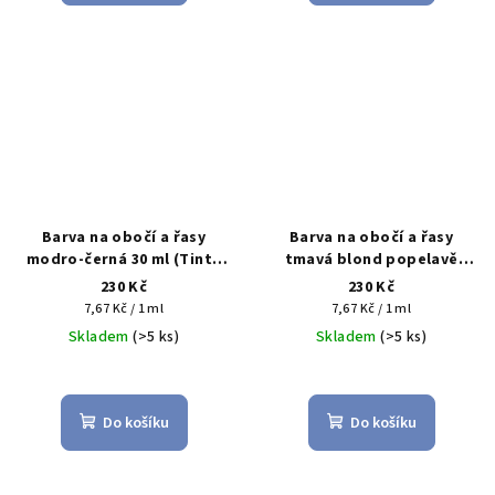
Barva na obočí a řasy
Barva na obočí a řasy
modro-černá 30 ml (Tinta
tmavá blond popelavě
per ciglia e sopracciglia
hnědá teplá 30 ml (Tinta
230 Kč
230 Kč
nero blu)
per ciglia e sopracciglia
Měrná
Měrná
7,67 Kč / 1 ml
7,67 Kč / 1 ml
biondo scuro cenere
cena:
cena:
Skladem
(>5 ks)
Skladem
(>5 ks)
marrone)
Do košíku
Do košíku