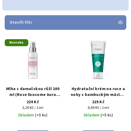
n
í
p
Otevřít filtr
r
V
o
Novinka
ý
d
p
u
i
k
s
t
p
ů
r
Mlha s damašskou růží 100
Hydratační krém na ruce a
o
ml (Rose Exosome Aura
nohy s bambuckým máslem
Bodymist)
250 ml (Moisturizing Hand &
220 Kč
225 Kč
d
Foot Cream With Shea
Měrná
Měrná
2,20 Kč / 1 ml
0,90 Kč / 1 ml
u
Butter)
cena:
cena:
Skladem
(>5 ks)
Skladem
(>5 ks)
k
t