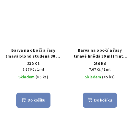
Barva na obočí a řasy
Barva na obočí a řasy
tmavá blond studená 30 ml
tmavě hnědá 30 ml (Tinta
(Tinta per ciglia e
per ciglia e sopracciglia
230 Kč
230 Kč
sopracciglia biondo scuro)
castano scuro)
Měrná
Měrná
7,67 Kč / 1 ml
7,67 Kč / 1 ml
cena:
cena:
Skladem
(>5 ks)
Skladem
(>5 ks)
Do košíku
Do košíku