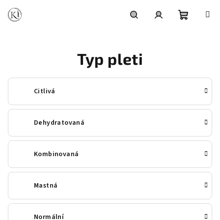
Přejít
na
obsah
Nákupní
Hledat
Přihlášení
Typ pleti
košík
Citlivá
Dehydratovaná
Kombinovaná
Mastná
Normální