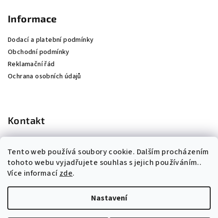
Informace
Dodací a platební podmínky
Obchodní podmínky
Reklamační řád
Ochrana osobních údajů
Kontakt
info
@
k-institut.cz
Tento web používá soubory cookie. Dalším procházením
724 660 074
tohoto webu vyjadřujete souhlas s jejich používáním..
Více informací
zde
.
Nastavení
Copyright 2026
Kosmetický institut s.r.o.
. Všechna práva