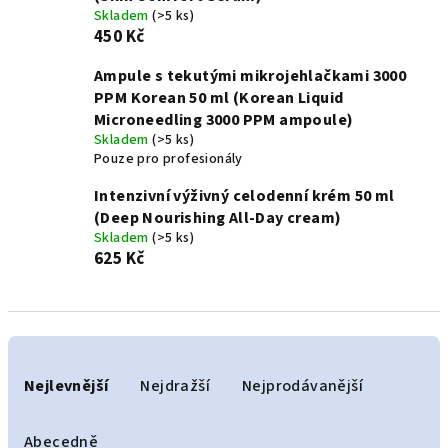
Skladem
(>5 ks)
450 Kč
Ampule s tekutými mikrojehlačkami 3000
PPM Korean 50 ml (Korean Liquid
Microneedling 3000 PPM ampoule)
Skladem
(>5 ks)
Pouze pro profesionály
Intenzivní výživný celodenní krém 50 ml
(Deep Nourishing All-Day cream)
Skladem
(>5 ks)
625 Kč
Ř
a
Nejlevnější
Nejdražší
Nejprodávanější
z
e
Abecedně