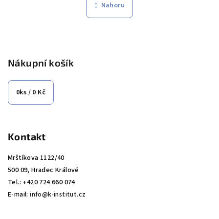
l
Nahoru
k
á
o
d
v
Z
a
á
n
á
c
í
í
p
Nákupní košík
p
a
r
t
0
ks /
0 Kč
v
í
k
y
v
Kontakt
ý
p
Mrštíkova 1122/40
i
500 09, Hradec Králové
s
Tel.: +420 724 660 074
u
E-mail:
info@k-institut.cz