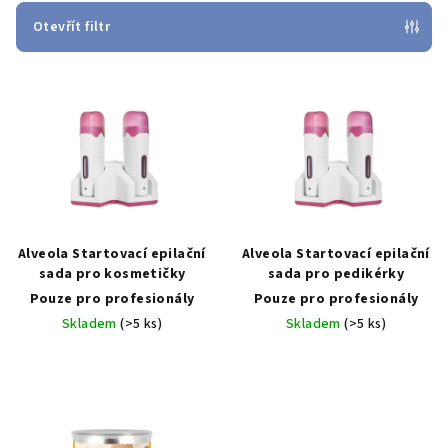
p
Otevřít filtr
r
V
o
ý
d
p
u
i
k
s
t
p
ů
r
Alveola Startovací epilační
Alveola Startovací epilační
o
sada pro kosmetičky
sada pro pedikérky
Pouze pro profesionály
Pouze pro profesionály
d
Skladem
(>5 ks)
Skladem
(>5 ks)
u
k
t
ů