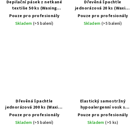
Depilační pásek z netkané
Dřevěná špachtle
textilie 50 ks (Waxing
jednorázová 20 ks (Waxing
Standard Non-Wooven
Wooden Spatula)
Pouze pro profesionály
Pouze pro profesionály
Waxing Strips)
Skladem
(>5 balení)
Skladem
(>5 balení)
Dřevěná špachtle
Elastický samostržný
jednorázová 200 ks (Waxing
hypoalergenní vosk s
Wooden Spatula)
bambuckým máslem v
Pouze pro profesionály
Pouze pro profesionály
discích 1000 g
Skladem
(>5 balení)
Skladem
(>5 ks)
(Hypoallergenic Intimate
Wax Disc with Shea Butter)