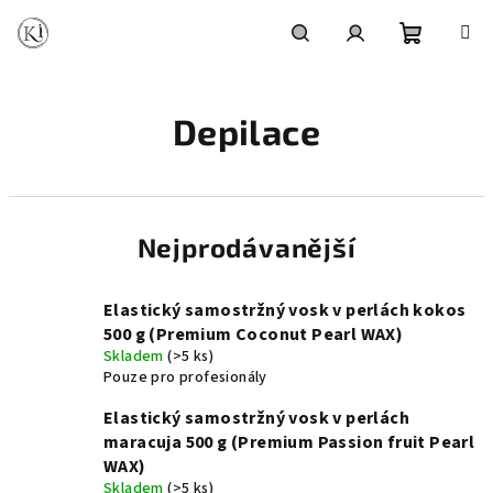
Přejít
na
obsah
Nákupní
Hledat
Přihlášení
Depilace
košík
Nejprodávanější
Elastický samostržný vosk v perlách kokos
500 g (Premium Coconut Pearl WAX)
Skladem
(>5 ks)
Pouze pro profesionály
Elastický samostržný vosk v perlách
maracuja 500 g (Premium Passion fruit Pearl
WAX)
Skladem
(>5 ks)