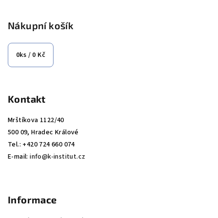
n
á
c
í
í
p
Nákupní košík
p
a
r
t
0
ks /
0 Kč
v
í
k
y
v
Kontakt
ý
p
Mrštíkova 1122/40
i
500 09, Hradec Králové
s
Tel.: +420 724 660 074
u
E-mail:
info@k-institut.cz
Informace