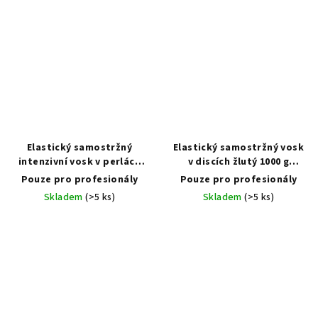
Elastický samostržný
Elastický samostržný vosk
intenzivní vosk v perlách
v discích žlutý 1000 g
500 g (Premium Intense
(Yellow Elastic Wax Disc)
Pouze pro profesionály
Pouze pro profesionály
Pearl Wax Jar)
Skladem
(>5 ks)
Skladem
(>5 ks)