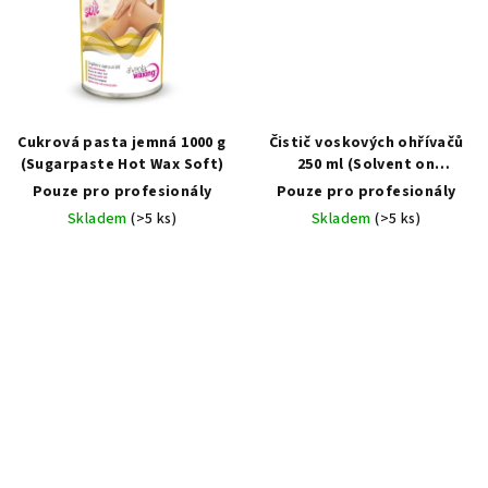
Cukrová pasta jemná 1000 g
Čistič voskových ohřívačů
(Sugarpaste Hot Wax Soft)
250 ml (Solvent on
Equipments Bottle)
Pouze pro profesionály
Pouze pro profesionály
Skladem
(>5 ks)
Skladem
(>5 ks)