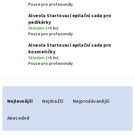
Pouze pro profesionály
Alveola Startovací epilační sada pro
pedikérky
Skladem
(>5 ks)
Pouze pro profesionály
Alveola Startovací epilační sada pro
kosmetičky
Skladem
(>5 ks)
Pouze pro profesionály
Ř
a
Nejlevnější
Nejdražší
Nejprodávanější
z
e
Abecedně
n
í