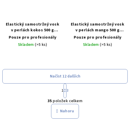
Elastický samostržný vosk
Elastický samostržný vosk
v perlách kokos 500 g
v perlách mango 500 g
(Premium Coconut Pearl
(Premium Mango Pearl Wax
Pouze pro profesionály
Pouze pro profesionály
WAX)
Jar)
Skladem
(>5 ks)
Skladem
(>5 ks)
Načíst 12 dalších
S
1
3
t
O
r
35
položek celkem
á
v
n
l
Nahoru
k
á
o
d
v
Z
a
á