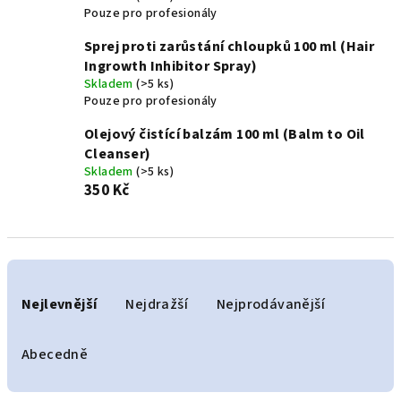
Pouze pro profesionály
Sprej proti zarůstání chloupků 100 ml (Hair
Ingrowth Inhibitor Spray)
Skladem
(>5 ks)
Pouze pro profesionály
Olejový čistící balzám 100 ml (Balm to Oil
Cleanser)
Skladem
(>5 ks)
350 Kč
Ř
a
Nejlevnější
Nejdražší
Nejprodávanější
z
e
Abecedně
n