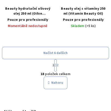
Beauty hydratační olivový
Beauty olej s vitamíny 250
olej 250 ml (Oilve
ml (Vitamin Beauty Oil)
Moisturizing Beauty Oil)
Pouze pro profesionály
Pouze pro profesionály
Momentálně nedostupné
Skladem
(>5 ks)
Načíst 6 dalších
S
1
2
t
O
r
18
položek celkem
á
v
n
l
Nahoru
k
á
o
d
v
Z
a
á
n
á
c
í
í