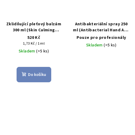
Zklidňující pleťový balzám
Antibakteriální spray 250
300 ml (Skin Calming
ml (Antibacterial Hand And
Phytogel)
Skin Sanitizer Spray)
520 Kč
Pouze pro profesionály
Měrná
1,73 Kč / 1 ml
Skladem
(>5 ks)
cena:
Skladem
(>5 ks)
Do košíku