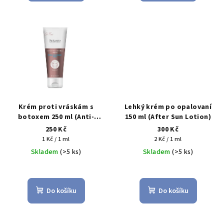
Krém proti vráskám s
Lehký krém po opalovaní
botoxem 250 ml (Anti-
150 ml (After Sun Lotion)
Wrinkle Botox Cream)
250 Kč
300 Kč
Měrná
Měrná
1 Kč / 1 ml
2 Kč / 1 ml
cena:
cena:
Skladem
(>5 ks)
Skladem
(>5 ks)
Do košíku
Do košíku