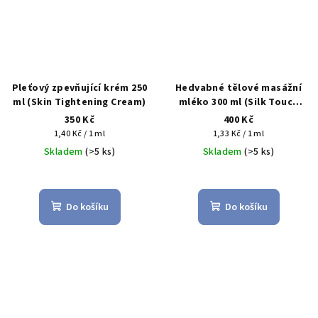
Pleťový zpevňující krém 250
Hedvabné tělové masážní
ml (Skin Tightening Cream)
mléko 300 ml (Silk Touch
Body Massage Milk)
350 Kč
400 Kč
Měrná
Měrná
1,40 Kč / 1 ml
1,33 Kč / 1 ml
cena:
cena:
Skladem
(>5 ks)
Skladem
(>5 ks)
Do košíku
Do košíku