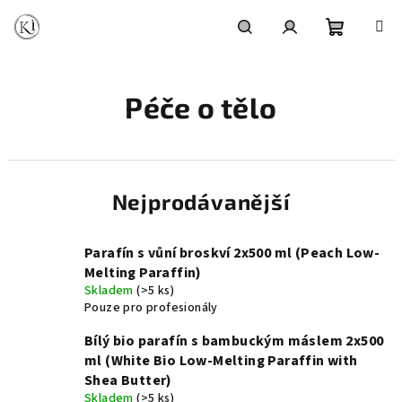
Přejít
na
obsah
Nákupní
Hledat
Přihlášení
Péče o tělo
košík
Nejprodávanější
Parafín s vůní broskví 2x500 ml (Peach Low-
Melting Paraffin)
Skladem
(>5 ks)
Pouze pro profesionály
Bílý bio parafín s bambuckým máslem 2x500
ml (White Bio Low-Melting Paraffin with
Shea Butter)
Skladem
(>5 ks)