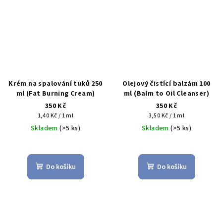
Krém na spalování tuků 250
Olejový čistící balzám 100
ml (Fat Burning Cream)
ml (Balm to Oil Cleanser)
350 Kč
350 Kč
Měrná
Měrná
1,40 Kč / 1 ml
3,50 Kč / 1 ml
cena:
cena:
Skladem
(>5 ks)
Skladem
(>5 ks)
Do košíku
Do košíku