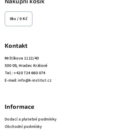
p
Nákupní košík
p
a
r
t
0
ks /
0 Kč
v
í
k
y
v
Kontakt
ý
p
Mrštíkova 1122/40
i
500 09, Hradec Králové
s
Tel.: +420 724 660 074
u
E-mail:
info@k-institut.cz
Informace
Dodací a platební podmínky
Obchodní podmínky