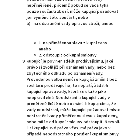
nepřiměřené, přičemž pokud se vada týká
pouze součásti zboží, může kupující požadovat
jen výměnu této součásti, nebo
b) na odstranění vady opravou zboží, anebo
1. na přiměřenou slevu z kupní ceny
anebo
2. odstoupit od kupní smlouvy
Kupující je povinen sdělit prodávajícímu, jaké
právo si zvolil již při oznámení vady, nebo bez
zbytečného odkladu po oznámení vady.
Provedenou volbu nemůže kupující změnit bez
souhlasu prodávajícího; to neplatí, žádal-li
kupující opravu vady, která se ukáže jako
neopravitelná. Neodstraní-li kupující vady v
přiměřené lhůtě nebo oznámí-li kupujícímu, že
vady neodstraní, může kupující požadovat místo
odstranění vady přiměřenou slevu z kupní ceny,
nebo může od kupní smlouvy odstoupit. Nezvolí-
li si kupující své právo včas, má práva jako v
případě nepodstatného porušení kupní smlouvy