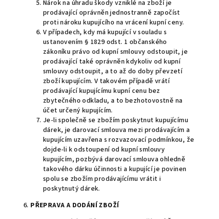
Nárok na úhradu škody vzniklé na zboží je
prodávající oprávněn jednostranně započíst
proti nároku kupujícího na vrácení kupní ceny.
V případech, kdy má kupující v souladu s
ustanovením § 1829 odst. 1 občanského
zákoníku právo od kupní smlouvy odstoupit, je
prodávající také oprávněn kdykoliv od kupní
smlouvy odstoupit, a to až do doby převzetí
zboží kupujícím. V takovém případě vrátí
prodávající kupujícímu kupní cenu bez
zbytečného odkladu, a to bezhotovostně na
účet určený kupujícím.
Je-li společně se zbožím poskytnut kupujícímu
dárek, je darovací smlouva mezi prodávajícím a
kupujícím uzavřena s rozvazovací podmínkou, že
dojde-li k odstoupení od kupní smlouvy
kupujícím, pozbývá darovací smlouva ohledně
takového dárku účinnosti a kupující je povinen
spolu se zbožím prodávajícímu vrátit i
poskytnutý dárek.
6.
PŘEPRAVA A DODÁNÍ ZBOŽÍ