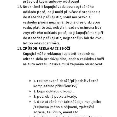
právo od kupní smlouvy odstoupit.
Neoznámil-li kupující vadu bez zbytečného
odkladu poté, co ji mohl při včasné prohlídce a
dostatečné péči zjistit, soud mu právo z
vadného plnění nepřizná. Jedná-li se o skrytou
vadu, platí totéž, nebyla-li vada oznámena bez
zbytečného odkladu poté, co ji kupující mohl při
dostatečné péči zjistit, nejpozději však do dvou
let po odevzdání věci.
ZPŮSOB REKLAMACE ZBOŽÍ
Kupující může reklamaci uplatnit osobně na
adrese sídla prodávajícího, anebo zasláním zboží
na tuto adresu. Zásilka musí zejména obsahovat:
1. reklamované zboží /případně včetně
kompletního příslušenství/
2. kopii dokladu o koupi,
3. podrobný popis závady,
4. dostatečné kontaktní údaje kupujícího
/zejména jméno a příjmení, zpáteční
adresa, tel. číslo, email atd.