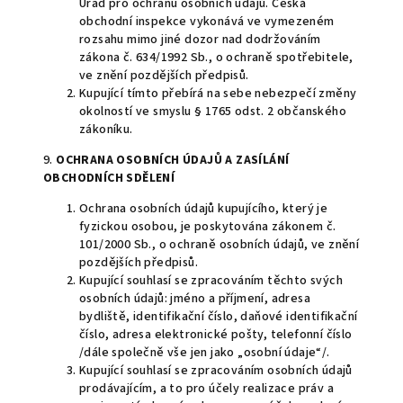
Úřad pro ochranu osobních údajů. Česká
obchodní inspekce vykonává ve vymezeném
rozsahu mimo jiné dozor nad dodržováním
zákona č. 634/1992 Sb., o ochraně spotřebitele,
ve znění pozdějších předpisů.
Kupující tímto přebírá na sebe nebezpečí změny
okolností ve smyslu § 1765 odst. 2 občanského
zákoníku.
9.
OCHRANA OSOBNÍCH ÚDAJŮ A ZASÍLÁNÍ
OBCHODNÍCH SDĚLENÍ
Ochrana osobních údajů kupujícího, který je
fyzickou osobou, je poskytována zákonem č.
101/2000 Sb., o ochraně osobních údajů, ve znění
pozdějších předpisů.
Kupující souhlasí se zpracováním těchto svých
osobních údajů: jméno a příjmení, adresa
bydliště, identifikační číslo, daňové identifikační
číslo, adresa elektronické pošty, telefonní číslo
/dále společně vše jen jako „osobní údaje“/.
Kupující souhlasí se zpracováním osobních údajů
prodávajícím, a to pro účely realizace práv a