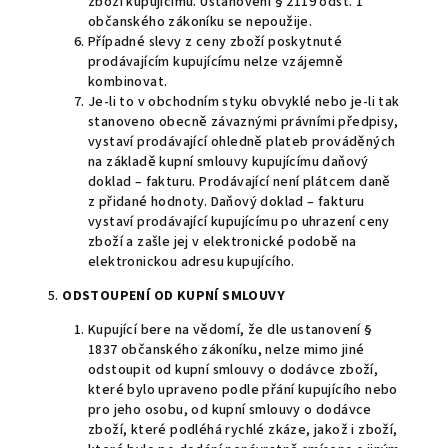
zboží kupujícímu. Ustanovení § 2119 odst. 1
občanského zákoníku se nepoužije.
Případné slevy z ceny zboží poskytnuté
prodávajícím kupujícímu nelze vzájemně
kombinovat.
Je-li to v obchodním styku obvyklé nebo je-li tak
stanoveno obecně závaznými právními předpisy,
vystaví prodávající ohledně plateb prováděných
na základě kupní smlouvy kupujícímu daňový
doklad – fakturu. Prodávající není plátcem daně
z přidané hodnoty. Daňový doklad – fakturu
vystaví prodávající kupujícímu po uhrazení ceny
zboží a zašle jej v elektronické podobě na
elektronickou adresu kupujícího.
5.
ODSTOUPENÍ OD KUPNÍ SMLOUVY
Kupující bere na vědomí, že dle ustanovení §
1837 občanského zákoníku, nelze mimo jiné
odstoupit od kupní smlouvy o dodávce zboží,
které bylo upraveno podle přání kupujícího nebo
pro jeho osobu, od kupní smlouvy o dodávce
zboží, které podléhá rychlé zkáze, jakož i zboží,