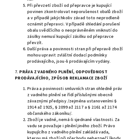
Při převzetí zboží od přepravce je kupující
povinen zkontrolovat neporušenost obalů zboží
a v případě jakýchkoliv závad toto neprodleně
oznámit přepravci. V případě shledání porušení
obalu svědčícího o neoprávněném vniknutí do
zásilky nemusí kupující zásilku od přepravce
převzít.
Další práva a povinnosti stran při přepravě zboží
mohou upravit zvláštní dodací podmínky
prodávajícího, jsou-li prodávajícím vydány.
7.
PRÁVA Z VADNÉHO PLNĚNÍ, ODPOVĚDNOST
PRODÁVAJÍCÍHO, ZPŮSOB REKLAMACE ZBOŽÍ
Práva a povinnosti smluvních stran ohledně práv
z vadného plnění se řídí příslušnými obecně
závaznými předpisy /zejména ustanoveními §
1914 až 1925, § 2099 až 2117 a § 2161 až 2174
občanského zákoníku/.
Zboží je vadné, nemá-li sjednané vlastnosti. Za
vadu se považuje i plnění jiného zboží. Právo
kupujícího z vadného plnění zakládá vada,
kterou má zboží při přechodu nebezpečí škody