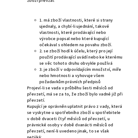
zboží převzal:
1. má zboží vlastnosti, které si strany
ujednaly, a chybí-li ujednání, takové
vlastnosti, které prodávající nebo
výrobce popsal nebo které kupující
očekával s ohledem na povahu zboží.
2. se zboží hodí k účelu, který pro její
použití prodávající uvádí nebo ke kterému
se věc tohoto druhu obvykle používá
3. je zboží v odpovídajícím množství, míře
nebo hmotnosti a vyhovuje všem
požadavkům právních předpisů
Projeví-li se vada v průběhu šesti měsíců od
převzetí, má se za to, že zboží bylo vadné již při
převzetí.
Kupující je oprávněn uplatnit právo z vady, která
se vyskytne u spotřebního zboží u spotřebitele
v době dvaceti čtyř měsíců od převzetí, u
právnické osoby v době dvanácti měsíců od
převzetí, není-li uvedeno jinak, to se však
netýká: