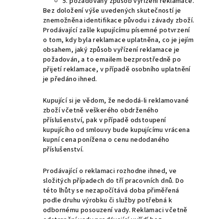
5. požadovaný způsob vyřízení reklamace.
Bez doložení výše uvedených skutečností je
znemožněna identifikace původu i závady zboží.
Prodávající zašle kupujícímu písemné potvrzení
o tom, kdy byla reklamace uplatněna, co je jejím
obsahem, jaký způsob vyřízení reklamace je
požadován, a to emailem bezprostředně po
přijetí reklamace, v případě osobního uplatnění
je předáno ihned.
Kupující si je vědom, že nedodá-li reklamované
zboží včetně veškerého obdrženého
příslušenství, pak v případě odstoupení
kupujícího od smlouvy bude kupujícímu vrácena
kupní cena ponížena o cenu nedodaného
příslušenství.
Prodávající o reklamaci rozhodne ihned, ve
složitých případech do tří pracovních dnů. Do
této lhůty se nezapočítává doba přiměřená
podle druhu výrobku či služby potřebná k
odbornému posouzení vady. Reklamaci včetně