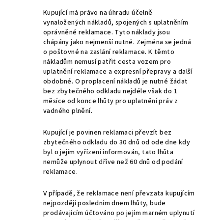
Kupující má právo na úhradu účelně
vynaložených nákladů, spojených s uplatněním
oprávněné reklamace. Tyto náklady jsou
chápány jako nejmenší nutné. Zejména se jedná
o poštovné na zaslání reklamace. K těmto
nákladům nemusí patřit cesta vozem pro
uplatnění reklamace a expresní přepravy a další
obdobné. O proplacení nákladů je nutné žádat
bez zbytečného odkladu nejdéle však do 1
měsíce od konce lhůty pro uplatnění práv z
vadného plnění.
Kupující je povinen reklamaci převzít bez
zbytečného odkladu do 30 dnů od ode dne kdy
byl o jejím vyřízení informován, tato lhůta
nemůže uplynout dříve než 60 dnů od podání
reklamace.
V případě, že reklamace není převzata kupujícím
nejpozději posledním dnem lhůty, bude
prodávajícím účtováno po jejím marném uplynutí