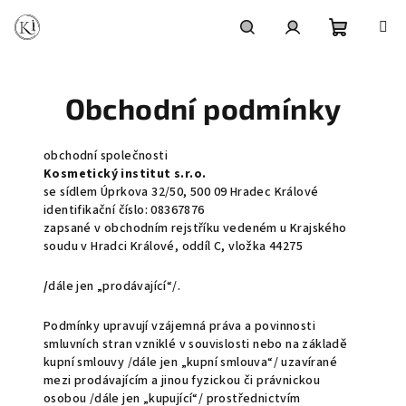
Přejít
na
obsah
Nákupní
Hledat
Přihlášení
Obchodní podmínky
košík
obchodní společnosti
Kosmetický institut s.r.o.
se sídlem Úprkova 32/50, 500 09 Hradec Králové
identifikační číslo: 08367876
zapsané v obchodním rejstříku vedeném u Krajského
soudu v Hradci Králové, oddíl C, vložka 44275
/
dále jen „prodávající“/.
Podmínky upravují vzájemná práva a povinnosti
smluvních stran vzniklé v souvislosti nebo na základě
kupní smlouvy /dále jen „kupní smlouva“/ uzavírané
mezi prodávajícím a jinou fyzickou či právnickou
osobou /dále jen „kupující“/ prostřednictvím