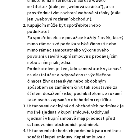
umístěné na internetové adrese www.k-
institut.cz (dále jen „webová stránka“), a to
prostřednictvím rozhraní webové stránky (dále
jen „webové rozhraní obchodu“).
Kupujícím může být spotřebitel nebo
podnikatel:
Za spotřebitele se považuje každý člověk, který
mimo rámec své podnikatelské činnosti nebo
mimo rámec samostatného výkonu svého
povolání uzavírá kupní smlouvu s prodávajícím
nebo s ním jinak jedná.
Podnikatelem je ten, kdo samostatně vykonává
na vlastní účet a odpovědnost výdělečnou
činnost živnostenským nebo obdobným
způsobem se záměrem činit tak soustavně za
účelem dosažení zisku; podnikatelem se rozumí
také osoba zapsaná v obchodním rejstříku.
Ustanovení odchylná od obchodních podmínek je
možné sjednat v kupní smlouvě. Odchylná
ujednání v kupní smlouvě mají přednost před
ustanoveními obchodních podmínek.
Ustanovení obchodních podmínek jsou nedílnou
součástí kupní smlouvy. Kupní smlouva a