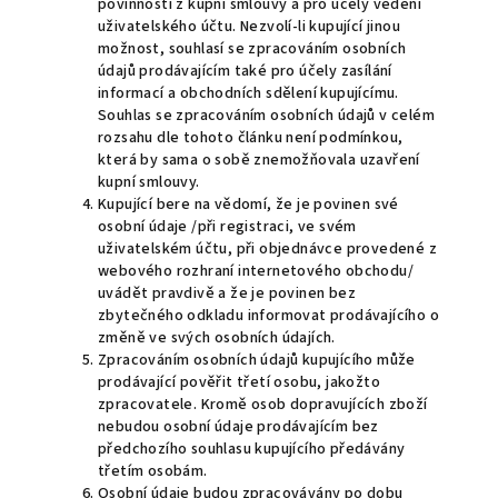
povinností z kupní smlouvy a pro účely vedení
uživatelského účtu. Nezvolí-li kupující jinou
možnost, souhlasí se zpracováním osobních
údajů prodávajícím také pro účely zasílání
informací a obchodních sdělení kupujícímu.
Souhlas se zpracováním osobních údajů v celém
rozsahu dle tohoto článku není podmínkou,
která by sama o sobě znemožňovala uzavření
kupní smlouvy.
Kupující bere na vědomí, že je povinen své
osobní údaje /při registraci, ve svém
uživatelském účtu, při objednávce provedené z
webového rozhraní internetového obchodu/
uvádět pravdivě a že je povinen bez
zbytečného odkladu informovat prodávajícího o
změně ve svých osobních údajích.
Zpracováním osobních údajů kupujícího může
prodávající pověřit třetí osobu, jakožto
zpracovatele. Kromě osob dopravujících zboží
nebudou osobní údaje prodávajícím bez
předchozího souhlasu kupujícího předávány
třetím osobám.
Osobní údaje budou zpracovávány po dobu