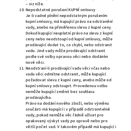
– viz níže.
Nepodstatné porušení KUPNÍ smlouvy
Je-li vadné plnění nepodstatným porušením
kupní smlouvy, má kupující právo na odstranění
vady, anebo na přiměřenou slevu z kupní ceny.
Dokud kupující neuplatní právo na slevu z kupní
ceny nebo neodstoupí od kupní smlouvy, může
prodávající dodat to, co chybí, nebo odstranit
vadu. Jiné vady může prodávající odstranit
podle své volby opravou věci nebo dodáním
nové věci.
Neodstraní-li prodávající vadu věci včas nebo
vadu věci odmítne odstranit, může kupující
požadovat slevu z kupní ceny, anebo může od
kupní smlouvy odstoupit. Provedenou volbu
nemůže kupující změnit bez souhlasu
prodávajícího.
Právo na dodání nového zboží, nebo výměnu
součásti má kupující i v případě odstranitelné
vady, pokud nemůže věc řádně užívat pro
opakovaný výskyt vady po opravě nebo pro
větší počet vad. V takovém případě má kupující i