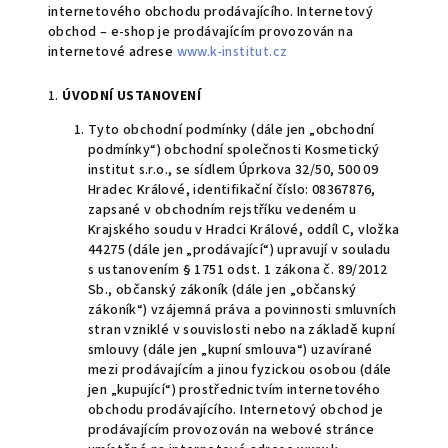
internetového obchodu prodávajícího. Internetový
obchod – e-shop je prodávajícím provozován na
internetové adrese
www.k-institut.cz
1.
ÚVODNÍ USTANOVENÍ
Tyto obchodní podmínky (dále jen „obchodní
podmínky“) obchodní společnosti Kosmetický
institut s.r.o., se sídlem Úprkova 32/50, 500 09
Hradec Králové, identifikační číslo: 08367876,
zapsané v obchodním rejstříku vedeném u
Krajského soudu v Hradci Králové, oddíl C, vložka
44275 (dále jen „prodávající“) upravují v souladu
s ustanovením § 1751 odst. 1 zákona č. 89/2012
Sb., občanský zákoník (dále jen „občanský
zákoník“) vzájemná práva a povinnosti smluvních
stran vzniklé v souvislosti nebo na základě kupní
smlouvy (dále jen „kupní smlouva“) uzavírané
mezi prodávajícím a jinou fyzickou osobou (dále
jen „kupující“) prostřednictvím internetového
obchodu prodávajícího. Internetový obchod je
prodávajícím provozován na webové stránce