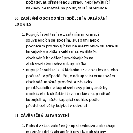
požadovat přiměřenou úhradu nepřevyšující
náklady nezbytné na poskytnutí informace.
10.
ZASÍLÁNÍ OBCHODNÍCH SDĚLENÍ A UKLÁDÁNÍ
COOKIES
Kupující souhlasí se zasíláním informací
souvisejících se zbožím, službami nebo
podnikem prodávajícího na elektronickou adresu
kupujícího a dále souhlasí se zasíláním
obchodních sdělení prodávajícím na
elektronickou adresu kupujícího.
Kupující souhlasí s ukládáním tzv. cookies na jeho
počítač. V případě, že je nákup v internetovém
obchodě možné provést a závazky
prodávajícího z kupní smlouvy plnit, aniž by
docházelo k ukládání tzv. cookies na počítač
kupujícího, může kupující souhlas podle
předchozí věty kdykoliv odvolat.
11.
ZÁVĚREČNÁ USTANOVENÍ
Pokud vztah založený kupní smlouvou obsahuje
mezinárodní (zahraniční) prvek, pak strany