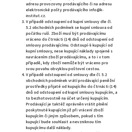
adresu provozovny prodávajícího či na adresu
elektronické pošty prodávajícího info@k-
institut.cz.
V případě odstoupení od kupní smlouvy dle čl.
5.2 obchodních podmínek se kupní smlouva od
počátku ruší. Zboží musí být prodávajícímu
vráceno do čtrnácti (14) dnů od odstoupení od
smlouvy prodávajícímu. Odstoupí-li kupující od
kupní smlouvy, nese kupující náklady spojené s
navrácením zboží prodávajícímu, a to i v tom
případě, kdy zboží nemůže být vráceno pro
svou povahu obvyklou poštovní cestou.
V případě odstoupení od smlouvy dle čl. 5.2
obchodních podmínek vrátí prodávající peněžní
prostředky přijaté od kupujícího do čtrnácti (14)
dnů od odstoupení od kupní smlouvy kupujícím, a
to bezhotovostně na účet určený kupujícím.
Prodávající je taktéž oprávněn vrátit plnění
poskytnuté kupujícím již při vrácení zboží
kupujícím či jiným způsobem, pokud s tím
kupující bude souhlasit a nevzniknou tím
kupujícímu další náklady.