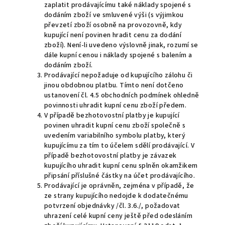
zaplatit prodávajícímu také náklady spojené s
dodáním zboží ve smluvené výši (s výjimkou
převzetí zboží osobně na provozovně, kdy
kupující není povinen hradit cenu za dodání
zboží). Není-li uvedeno výslovně jinak, rozumí se
dále kupní cenou i náklady spojené s balením a
dodáním zboží.
Prodávající nepožaduje od kupujícího zálohu či
jinou obdobnou platbu. Tímto není dotčeno
ustanovení čl. 4.5 obchodních podmínek ohledně
povinnosti uhradit kupní cenu zboží předem.
V případě bezhotovostní platby je kupující
povinen uhradit kupní cenu zboží společně s
uvedením variabilního symbolu platby, který
kupujícímu za tím to účelem sdělí prodávající. V
případě bezhotovostní platby je závazek
kupujícího uhradit kupní cenu splněn okamžikem
připsání příslušné částky na účet prodávajícího.
Prodávající je oprávněn, zejména v případě, že
ze strany kupujícího nedojde k dodatečnému
potvrzení objednávky /čl. 3.6./, požadovat
uhrazení celé kupní ceny ještě před odesláním