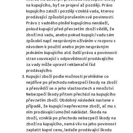
na kupujícího, byť se projeví až později. Právo
kupujícího založí i později vzniklá vada, kterou
prodávající způsobil porušením své povinnosti.
Právo z vadného plnění kupujícímu nenáleží,
pokud kupující před převzetím zboží věděl, že
zboží má vadu, anebo pokud kupující vadu sám
způsobil např. nesprávným užíváním v rozporu s
návodem k použití anebo jiným nesprávným
jednáním kupujícího atd. Další práva a povinnosti
stran související s odpovědností prodávajícího
za vady může upravit reklamační řád
prodávajícího.
Kupující zboží podle možnosti prohlédne co
nejdříve po přechodu nebezpečí škody na zboží
a přesvědčí se o jeho vlastnostech a množství.
Nebezpečí škody přitom přechází na kupujícího
převzetím zboží. Obdobný následek nastane v
případě, že kupující nepřevezme zboží, ač mu s
ním prodávající umožnil nakládat. Škoda na
zboží, vzniklá po přechodu nebezpečí škody na
zboží na kupujícího, nemá vliv na jeho povinnost
zaplatit kupní cenu, ledaže prodávající škodu