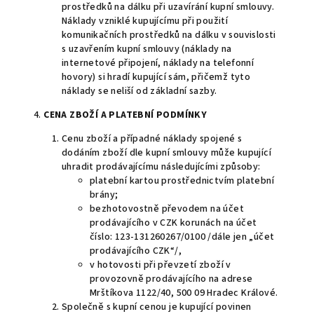
prostředků na dálku při uzavírání kupní smlouvy.
Náklady vzniklé kupujícímu při použití
komunikačních prostředků na dálku v souvislosti
s uzavřením kupní smlouvy (náklady na
internetové připojení, náklady na telefonní
hovory) si hradí kupující sám, přičemž tyto
náklady se neliší od základní sazby.
4.
CENA ZBOŽÍ A PLATEBNÍ PODMÍNKY
Cenu zboží a případné náklady spojené s
dodáním zboží dle kupní smlouvy může kupující
uhradit prodávajícímu následujícími způsoby:
platební kartou prostřednictvím platební
brány;
bezhotovostně převodem na účet
prodávajícího v CZK korunách na účet
číslo: 123-131260267/0100 /dále jen „účet
prodávajícího CZK“/,
v hotovosti při převzetí zboží v
provozovně prodávajícího na adrese
Mrštíkova 1122/40, 500 09 Hradec Králové.
Společně s kupní cenou je kupující povinen