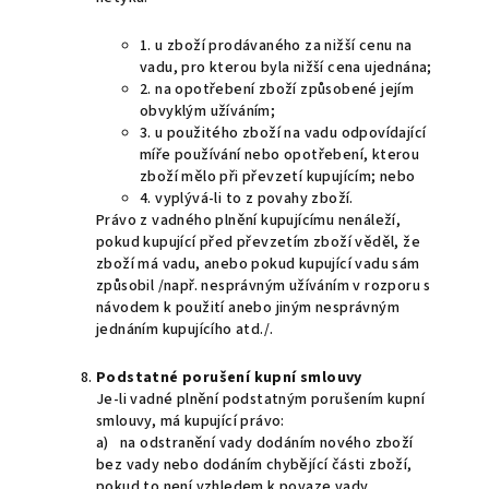
1. u zboží prodávaného za nižší cenu na
vadu, pro kterou byla nižší cena ujednána;
2. na opotřebení zboží způsobené jejím
obvyklým užíváním;
3. u použitého zboží na vadu odpovídající
míře používání nebo opotřebení, kterou
zboží mělo při převzetí kupujícím; nebo
4. vyplývá-li to z povahy zboží.
Právo z vadného plnění kupujícímu nenáleží,
pokud kupující před převzetím zboží věděl, že
zboží má vadu, anebo pokud kupující vadu sám
způsobil /např. nesprávným užíváním v rozporu s
návodem k použití anebo jiným nesprávným
jednáním kupujícího atd./.
Podstatné porušení kupní smlouvy
Je-li vadné plnění podstatným porušením kupní
smlouvy, má kupující právo:
a) na odstranění vady dodáním nového zboží
bez vady nebo dodáním chybějící části zboží,
pokud to není vzhledem k povaze vady