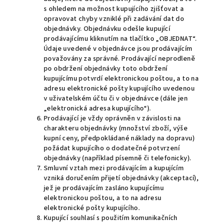
s ohledem na možnost kupujícího zjišťovat a
opravovat chyby vzniklé při zadávání dat do
objednávky. Objednávku odešle kupující
prodávajícímu kliknutím na tlačítko „OBJEDNAT“.
Údaje uvedené v objednávce jsou prodávajícím
považovány za správné. Prodávající neprodleně
po obdržení objednávky toto obdržení
kupujícímu potvrdí elektronickou poštou, a to na
adresu elektronické pošty kupujícího uvedenou
v uživatelském účtu či v objednávce (dále jen
„elektronická adresa kupujícího“).
Prodávající je vždy oprávněn v závislosti na
charakteru objednávky (množství zboží, výše
kupní ceny, předpokládané náklady na dopravu)
požádat kupujícího o dodatečné potvrzení
objednávky (například písemně či telefonicky).
Smluvní vztah mezi prodávajícím a kupujícím
vzniká doručením přijetí objednávky (akceptací),
jež je prodávajícím zasláno kupujícímu
elektronickou poštou, a to na adresu
elektronické pošty kupujícího.
Kupující souhlasí s použitím komunikačních