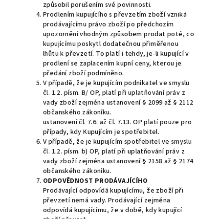
způsobil porušením své povinnosti.
Prodlením kupujícího s převzetím zboží vzniká
prodávajícímu právo zboží po předchozím
upozornění vhodným způsobem prodat poté, co
kupujícímu poskytl dodatečnou přiměřenou
lhůtu k převzetí. To platí i tehdy, je-li kupující v
prodlení se zaplacením kupní ceny, kterou je
předání zboží podmíněno.
V případě, že je kupujícím podnikatel ve smyslu
čl. 1.2. písm. B/ OP, platí při uplatňování práv z
vady zboží zejména ustanovení § 2099 až § 2112
občanského zákoníku.
ustanovení čl. 7.6. až čl. 7.13. OP platí pouze pro
případy, kdy Kupujícím je spotřebitel.
V případě, že je kupujícím spotřebitel ve smyslu
čl. 1.2. písm. b) OP, platí při uplatňování práv z
vady zboží zejména ustanovení § 2158 až § 2174
občanského zákoníku.
ODPOVĚDNOST PRODÁVAJÍCÍHO
Prodávající odpovídá kupujícímu, že zboží při
převzetí nemá vady. Prodávající zejména
odpovídá kupujícímu, že v době, kdy kupující