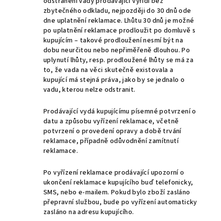
odstranění vady prodávající vyřídí bez
zbytečného odkladu, nejpozději do 30 dnů ode
dne uplatnění reklamace. Lhůtu 30 dnů je možné
po uplatnění reklamace prodloužit po domluvě s
kupujícím – takové prodloužení nesmí být na
dobu neurčitou nebo nepřiměřeně dlouhou. Po
uplynutí lhůty, resp. prodloužené lhůty se má za
to, že vada na věci skutečně existovala a
kupující má stejná práva, jako by se jednalo o
vadu, kterou nelze odstranit.
Prodávající vydá kupujícímu písemné potvrzení o
datu a způsobu vyřízení reklamace, včetně
potvrzení o provedení opravy a době trvání
reklamace, případně odůvodnění zamítnutí
reklamace.
Po vyřízení reklamace prodávající upozorní o
ukončení reklamace kupujícího buď telefonicky,
SMS, nebo e-mailem. Pokud bylo zboží zasláno
přepravní službou, bude po vyřízení automaticky
zasláno na adresu kupujícího.