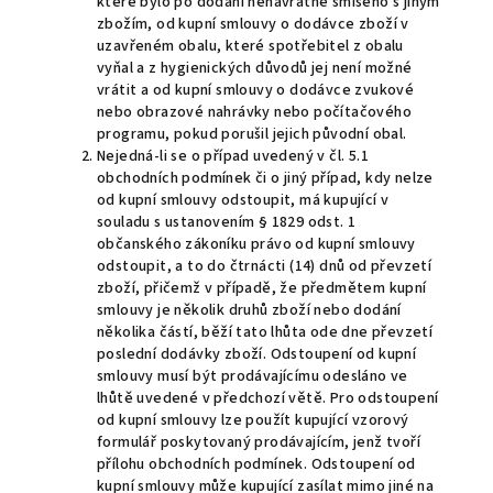
které bylo po dodání nenávratně smíseno s jiným
zbožím, od kupní smlouvy o dodávce zboží v
uzavřeném obalu, které spotřebitel z obalu
vyňal a z hygienických důvodů jej není možné
vrátit a od kupní smlouvy o dodávce zvukové
nebo obrazové nahrávky nebo počítačového
programu, pokud porušil jejich původní obal.
Nejedná-li se o případ uvedený v čl. 5.1
obchodních podmínek či o jiný případ, kdy nelze
od kupní smlouvy odstoupit, má kupující v
souladu s ustanovením § 1829 odst. 1
občanského zákoníku právo od kupní smlouvy
odstoupit, a to do čtrnácti (14) dnů od převzetí
zboží, přičemž v případě, že předmětem kupní
smlouvy je několik druhů zboží nebo dodání
několika částí, běží tato lhůta ode dne převzetí
poslední dodávky zboží. Odstoupení od kupní
smlouvy musí být prodávajícímu odesláno ve
lhůtě uvedené v předchozí větě. Pro odstoupení
od kupní smlouvy lze použít kupující vzorový
formulář poskytovaný prodávajícím, jenž tvoří
přílohu obchodních podmínek. Odstoupení od
kupní smlouvy může kupující zasílat mimo jiné na