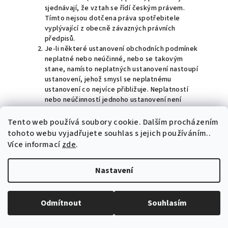
sjednávají, že vztah se řídí českým právem.
Tímto nejsou dotčena práva spotřebitele
vyplývající z obecně závazných právních
předpisů.
Je-li některé ustanovení obchodních podmínek
neplatné nebo neúčinné, nebo se takovým
stane, namísto neplatných ustanovení nastoupí
ustanovení, jehož smysl se neplatnému
ustanovení co nejvíce přibližuje. Neplatností
nebo neúčinností jednoho ustanovení není
dotknutá platnost ostatních ustanovení. Změny
a doplňky kupní smlouvy či obchodních
Tento web používá soubory cookie. Dalším procházením
podmínek vyžadují písemnou formu.
tohoto webu vyjadřujete souhlas s jejich používáním..
Kupní smlouva včetně obchodních podmínek je
Více informací
zde
.
archivována prodávajícím v elektronické podobě
a není přístupná.
Nastavení
Kontaktní údaje prodávajícího: Kosmetický
institut s.r.o., Úprkova 32/50, 500 09 Hradec
Králové a adresa elektronické pošty
info@k-
institut.cz
, telefon +420 724 660 074
Odmítnout
Souhlasím
V Hradci Králové dne 25. 10. 2020