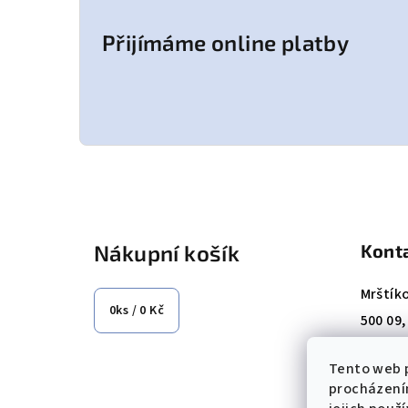
Přijímáme online platby
Z
á
Nákupní košík
Kont
p
a
Mrštík
0
ks /
0 Kč
500 09
t
Tel.: +
í
Tento web p
E-mail
procházení