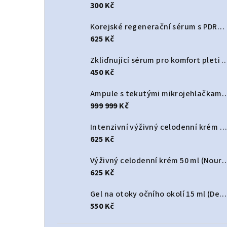
300 Kč
Korejské regenerační sérum s PDRN a spikulemi 30 ml (Korean Dual PDRN Spicule Serum)
625 Kč
Zkliďnující sérum pro komfort pleti 30 ml (Ski
450 Kč
Ampule s tekutými mikrojehlačkami 3000 PPM Korean 50 ml (Korean Liquid Mic
999 999 Kč
Intenzivní výživný celodenní krém 50 ml (Deep Nourishing All-Day cream)
625 Kč
Výživný celodenní krém 50 ml (Nourishing
625 Kč
Gel na otoky očního okolí 15 ml (De-puff Eye Contour Gel)
550 Kč