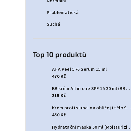
Normální
Problematická
Suchá
Top 10 produktů
AHA Peel 5 % Serum 15 ml
470 Kč
BB krém All in one SPF 15 30 ml (BB cream All In One SPF 15)
315 Kč
Krém proti slunci na obličej i tělo SPF 50+ 125 ml (Sun protect cream face & body SPF50+)
450 Kč
Hydratační maska 50 ml (Moisturizing Hydr