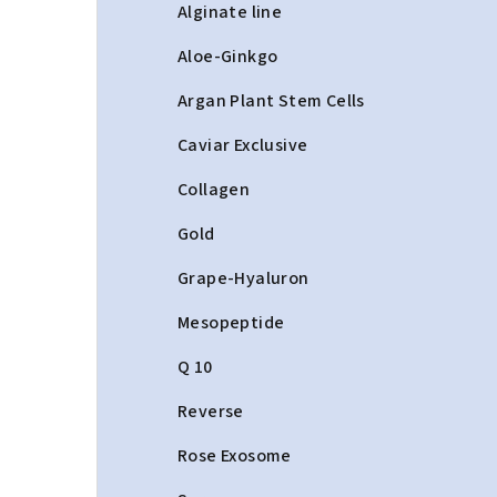
a
Alginate line
n
Aloe-Ginkgo
n
Argan Plant Stem Cells
í
Caviar Exclusive
p
Collagen
a
Gold
n
Grape-Hyaluron
e
Mesopeptide
l
Q 10
Reverse
Rose Exosome