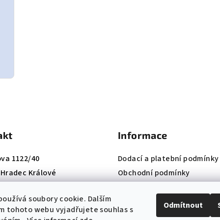
akt
Informace
ova 1122/40
Dodací a platební podmínky
, Hradec Králové
Obchodní podmínky
420 724 660 074
Reklamační řád
oužívá soubory cookie. Dalším
:
info@k-institut.cz
Ochrana osobních údajů
Odmítnout
m tohoto webu vyjadřujete souhlas s