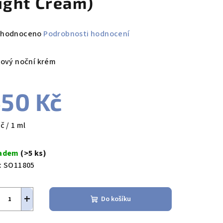
ight Cream)
měrné
hodnoceno
Podrobnosti hodnocení
nocení
duktu
ťový noční krém
50 Kč
zdiček.
ná
č / 1 ml
a:
ladem
(>5 ks)
:
SO11805
+
Do košíku