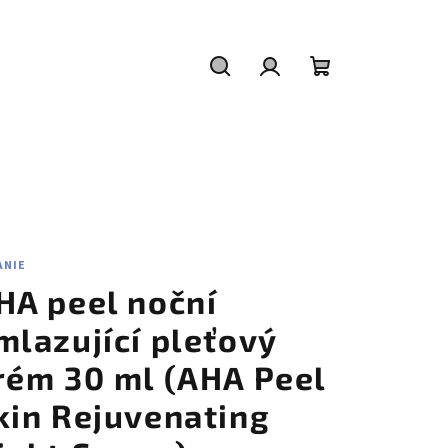
Hledat
Přihlášení
Nákupní
košík
ANIE
HA peel noční
mlazující pleťový
rém 30 ml (AHA Peel
kin Rejuvenating