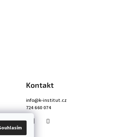
Kontakt
info
@
k-institut.cz
724 660 074
Souhlasím