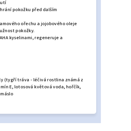
utí
chrání pokožku před dalším
amového ořechu a jojobového oleje
ružnost pokožky.
AHA kyselinami, regeneruje a
y (tygří tráva - léčivá rostlina známá z
amín E, lotosová květová voda, hořčík,
 máslo