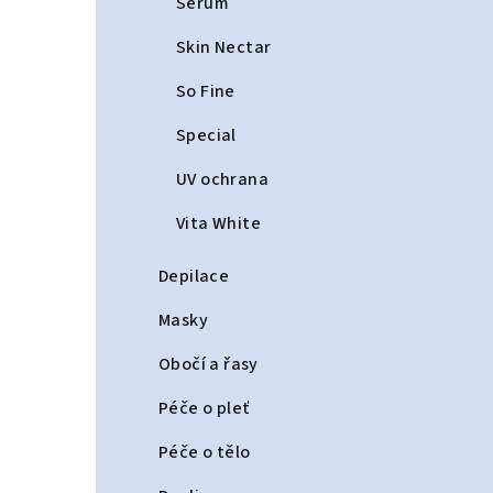
Serum
Skin Nectar
So Fine
Special
UV ochrana
Vita White
Depilace
Masky
Obočí a řasy
Péče o pleť
Péče o tělo