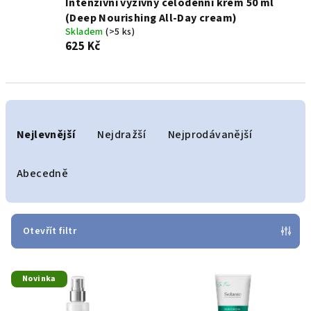
Intenzivní výživný celodenní krém 50 ml
(Deep Nourishing All-Day cream)
Skladem
(>5 ks)
625 Kč
Ř
a
Nejlevnější
Nejdražší
Nejprodávanější
z
e
Abecedně
n
í
p
Otevřít filtr
r
V
o
Novinka
ý
d
p
u