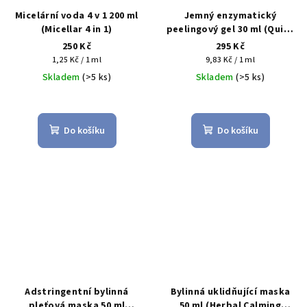
Micelární voda 4 v 1 200 ml
Jemný enzymatický
(Micellar 4 in 1)
peelingový gel 30 ml (Quick
Fine Enzyme Peeling Gel)
250 Kč
295 Kč
Měrná
Měrná
1,25 Kč / 1 ml
9,83 Kč / 1 ml
cena:
cena:
Skladem
(>5 ks)
Skladem
(>5 ks)
Do košíku
Do košíku
Adstringentní bylinná
Bylinná uklidňující maska
pleťová maska 50 ml
50 ml (Herbal Calming