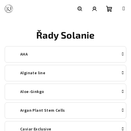
Přejít
na
obsah
Nákupní
Hledat
Přihlášení
Řady Solanie
košík
AHA
Alginate line
Aloe-Ginkgo
Argan Plant Stem Cells
Caviar Exclusive