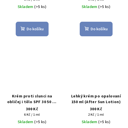
cena:
cena:
Skladem
(>5 ks)
Skladem
(>5 ks)
Do košíku
Do košíku
Krém proti slunci na
Lehký krém po opalovaní
obličej i tělo SPF 30 50 ml
150 ml (After Sun Lotion)
(Sun protect cream face &
300 Kč
300 Kč
body SPF30)
Měrná
Měrná
6 Kč / 1 ml
2 Kč / 1 ml
cena:
cena:
Skladem
(>5 ks)
Skladem
(>5 ks)