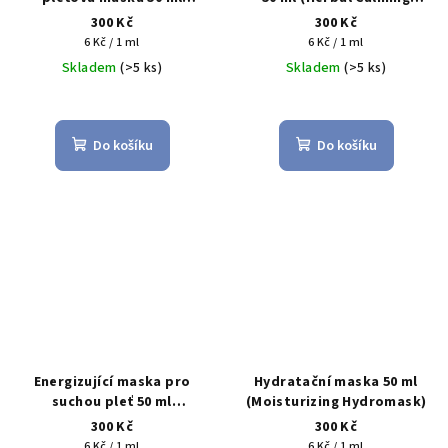
(Astringent Herbal Facial
Mask)
300 Kč
300 Kč
Mask)
Měrná
Měrná
6 Kč / 1 ml
6 Kč / 1 ml
cena:
cena:
Skladem
(>5 ks)
Skladem
(>5 ks)
Do košíku
Do košíku
Energizující maska pro
Hydratační maska 50 ml
suchou pleť 50 ml
(Moisturizing Hydromask)
(Energizing Mask for Dry
300 Kč
300 Kč
Skin)
Měrná
Měrná
6 Kč / 1 ml
6 Kč / 1 ml