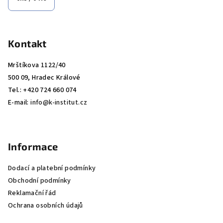
í
k
y
v
Kontakt
ý
p
Mrštíkova 1122/40
i
500 09, Hradec Králové
s
Tel.: +420 724 660 074
u
E-mail:
info@k-institut.cz
Informace
Dodací a platební podmínky
Obchodní podmínky
Reklamační řád
Ochrana osobních údajů