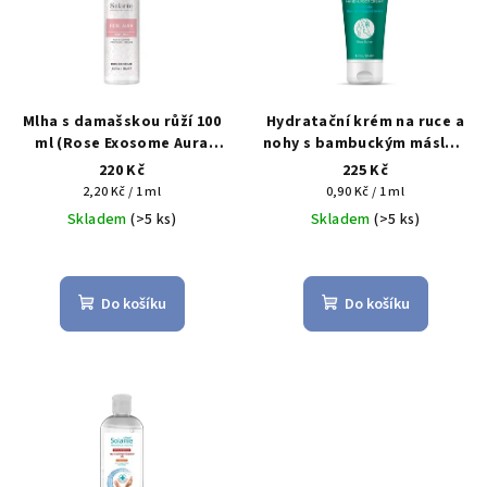
i
k
s
t
p
ů
r
Mlha s damašskou růží 100
Hydratační krém na ruce a
o
ml (Rose Exosome Aura
nohy s bambuckým máslem
Bodymist)
250 ml (Moisturizing Hand &
220 Kč
225 Kč
d
Foot Cream With Shea
Měrná
Měrná
2,20 Kč / 1 ml
0,90 Kč / 1 ml
u
Butter)
cena:
cena:
Skladem
(>5 ks)
Skladem
(>5 ks)
k
t
ů
Do košíku
Do košíku