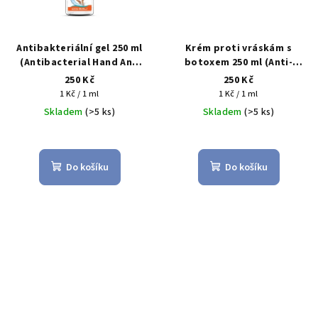
Antibakteriální gel 250 ml
Krém proti vráskám s
(Antibacterial Hand And
botoxem 250 ml (Anti-
Skin Sanitizer Gel)
Wrinkle Botox Cream)
250 Kč
250 Kč
Měrná
Měrná
1 Kč / 1 ml
1 Kč / 1 ml
cena:
cena:
Skladem
(>5 ks)
Skladem
(>5 ks)
Do košíku
Do košíku