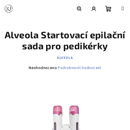
Přejít
na
obsah
Nákupní
Hledat
Přihlášení
Alveola Startovací epilační
košík
sada pro pedikérky
ALVEOLA
Průměrné
Neohodnoceno
Podrobnosti hodnocení
hodnocení
produktu
je
0,0
z
5
hvězdiček.