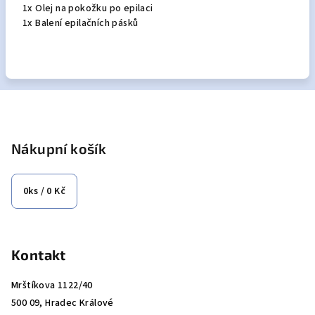
1x Olej na pokožku po epilaci
1x Balení epilačních pásků
Z
á
p
Nákupní košík
a
t
0
ks /
0 Kč
í
Kontakt
Mrštíkova 1122/40
500 09, Hradec Králové