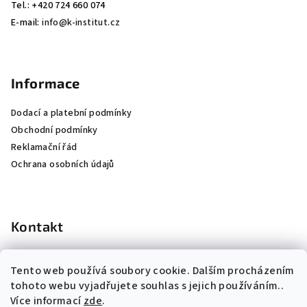
Tel.: +420 724 660 074
E-mail:
info@k-institut.cz
Informace
Dodací a platební podmínky
Obchodní podmínky
Reklamační řád
Ochrana osobních údajů
Kontakt
info
@
k-institut.cz
Tento web používá soubory cookie. Dalším procházením
724 660 074
tohoto webu vyjadřujete souhlas s jejich používáním..
Více informací
zde
.