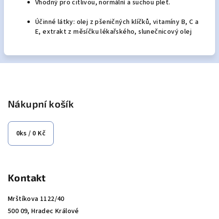
Vhodný pro citlivou, normální a suchou pleť.
Účinné látky: olej z pšeničných klíčků, vitamíny B, C a
E, extrakt z měsíčku lékařského, slunečnicový olej
Z
á
p
Nákupní košík
a
t
0
ks /
0 Kč
í
Kontakt
Mrštíkova 1122/40
500 09, Hradec Králové