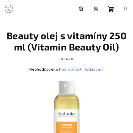
Přejít
na
obsah
Nákupní
Hledat
Přihlášení
Beauty olej s vitamíny 250
košík
ml (Vitamin Beauty Oil)
SOLANIE
Průměrné
Neohodnoceno
Podrobnosti hodnocení
hodnocení
produktu
je
0,0
z
5
hvězdiček.