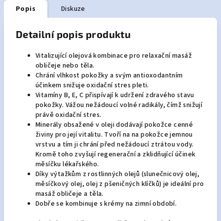
Popis
Diskuze
Detailní popis produktu
Vitalizující olejová kombinace pro relaxační masáž
obličeje nebo těla.
Chrání vlhkost pokožky a svým antioxodantním
účinkem snižuje oxidační stres pleti.
Vitamíny B, E, C přispívají k udržení zdravého stavu
pokožky. Vážou nežádoucí volné radikály, čímž snižují
právě oxidační stres.
Minerály obsažené v oleji dodávají pokožce cenné
živiny pro její vitalitu. Tvoří na na pokožce jemnou
vrstvu a tím ji chrání před nežádoucí ztrátou vody.
Kromě toho zvyšují regenerační a zklidňující účinek
měsíčku lékařského.
Díky výtažkům z rostlinných olejů (slunečnicový olej,
měsíčkový olej, olej z pšeničných klíčků) je ideální pro
masáž obličeje a těla.
Dobře se kombinuje s krémy na zimní období.