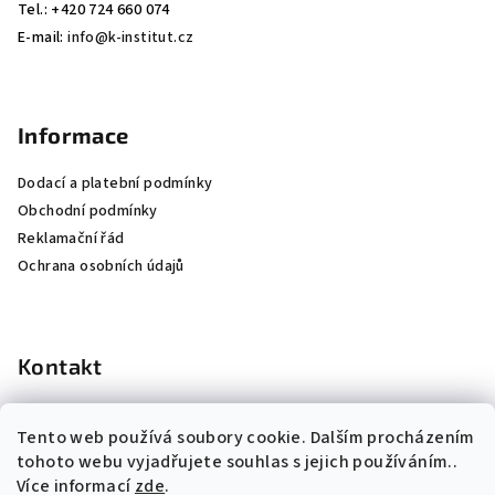
Tel.: +420 724 660 074
E-mail:
info@k-institut.cz
Informace
Dodací a platební podmínky
Obchodní podmínky
Reklamační řád
Ochrana osobních údajů
Kontakt
info
@
k-institut.cz
Tento web používá soubory cookie. Dalším procházením
724 660 074
tohoto webu vyjadřujete souhlas s jejich používáním..
Více informací
zde
.