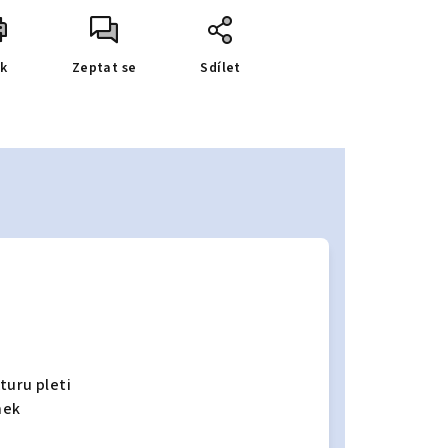
sk
Zeptat se
Sdílet
turu pleti
nek