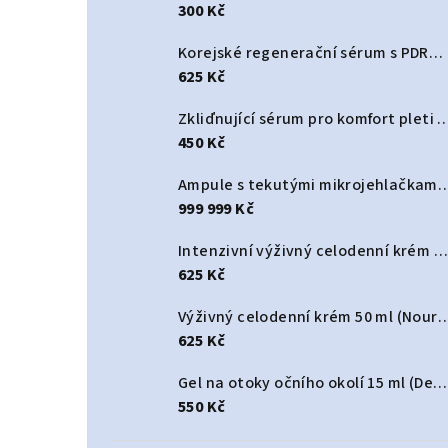
300 Kč
Korejské regenerační sérum s PDRN a spikulemi 30 ml (Korean Dual PDRN Spicule Serum)
625 Kč
Zkliďnující sérum pro komfort pleti 30 ml (Ski
450 Kč
Ampule s tekutými mikrojehlačkami 3000 PPM Korean 50 ml (Korean Liquid Mic
999 999 Kč
Intenzivní výživný celodenní krém 50 ml (Deep Nourishing All-Day cream)
625 Kč
Výživný celodenní krém 50 ml (Nourishing
625 Kč
Gel na otoky očního okolí 15 ml (De-puff Eye Contour Gel)
550 Kč