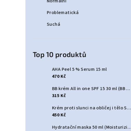
Normální
Problematická
Suchá
Top 10 produktů
AHA Peel 5 % Serum 15 ml
470 Kč
BB krém All in one SPF 15 30 ml (BB cream All In One SPF 15)
315 Kč
Krém proti slunci na obličej i tělo SPF 50+ 125 ml (Sun protect cream face & body SPF50+)
450 Kč
Hydratační maska 50 ml (Moisturizing Hydr