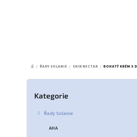
Přejít
na
obsah
/
ŘADY SOLANIE
/
SKIN NECTAR
/
BOHATÝ KRÉM S 
DOMŮ
P
o
Kategorie
Přeskočit
kategorie
s
Řady Solanie
t
AHA
r