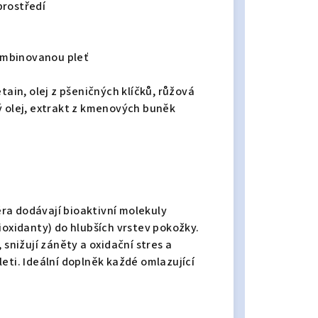
prostředí
ombinovanou pleť
tain, olej z pšeničných klíčků, růžová
ý olej, extrakt z kmenových buněk
n
ra dodávají bioaktivní molekuly
ioxidanty) do hlubších vrstev pokožky.
 snižují záněty a oxidační stres a
eti. Ideální doplněk každé omlazující