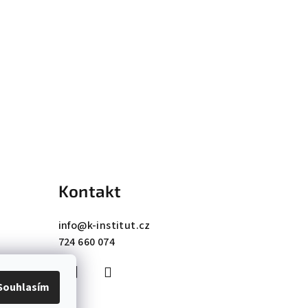
Kontakt
info
@
k-institut.cz
724 660 074
Souhlasím