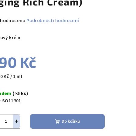
ging Rich Cream)
měrné
hodnoceno
Podrobnosti hodnocení
nocení
duktu
ťový krém
90 Kč
zdiček.
ná
0 Kč / 1 ml
a:
ladem
(>5 ks)
:
SO11301
+
Do košíku