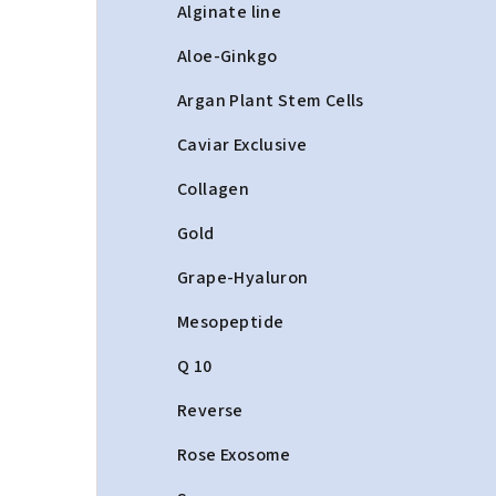
a
Alginate line
n
Aloe-Ginkgo
n
Argan Plant Stem Cells
í
Caviar Exclusive
p
Collagen
a
Gold
n
Grape-Hyaluron
e
Mesopeptide
l
Q 10
Reverse
Rose Exosome