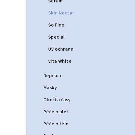
Serum
Skin Nectar
So Fine
Special
UV ochrana
Vita White
Depilace
Masky
Obočí a řasy
Péče o pleť
Péče o tělo