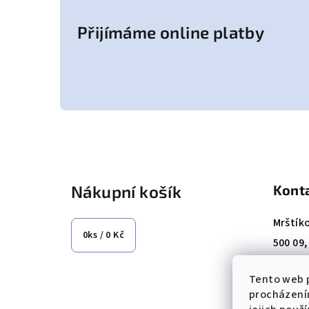
Přijímáme online platby
Z
á
Nákupní košík
Kont
p
a
Mrštík
0
ks /
0 Kč
500 09
t
Tel.: +
í
Tento web p
E-mail
procházení