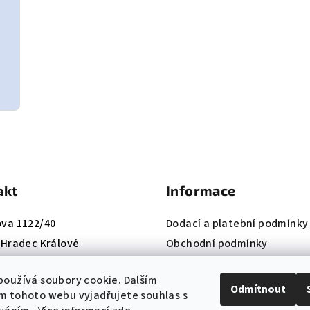
akt
Informace
ova 1122/40
Dodací a platební podmínky
, Hradec Králové
Obchodní podmínky
420 724 660 074
Reklamační řád
oužívá soubory cookie. Dalším
:
info@k-institut.cz
Ochrana osobních údajů
Odmítnout
m tohoto webu vyjadřujete souhlas s