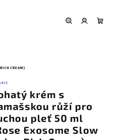
Hledat
Přihlášení
Nákupní
košík
 RICH CREAM)
ANIE
ohatý krém s
amašskou růží pro
uchou pleť 50 ml
Rose Exosome Slow