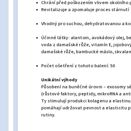
Chrání před poškozením vlivem okolního 
Revitalizuje a zpomaluje proces stárnutí
Vhodný pro suchou, dehydratovanou a k
Účinné látky: alantoin, avokádový olej, be
voda z damašské růže, vitamín E, jojobov
damašské růže, bambucké máslo, skvala
Počet ošetření z tohoto balení: 50
Unikátní výhody
Působení na buněčné úrovni – exosomy sé
(růstové faktory, peptidy, mikroRNA a ant
Ty stimulují produkci kolagenu a elastinu,
pomáhají udržovat pevnost a elasticitu pl
rutiny.