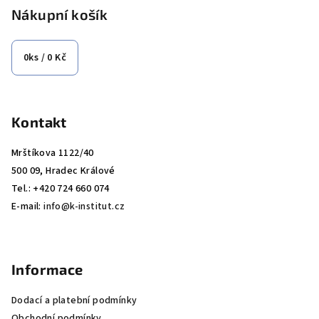
p
Nákupní košík
a
t
0
ks /
0 Kč
í
Kontakt
Mrštíkova 1122/40
500 09, Hradec Králové
Tel.: +420 724 660 074
E-mail:
info@k-institut.cz
Informace
Dodací a platební podmínky
Obchodní podmínky