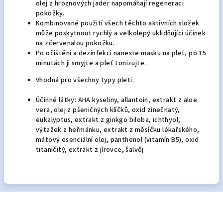
olej z hroznových jader napomáhají regeneraci
pokožky.
Kombinované použití všech těchto aktivních složek
může poskytnout rychlý a velkolepý uklidňující účinek
na zčervenalou pokožku.
Po očištění a dezinfekci naneste masku na pleť, po 15
minutách ji smyjte a pleť tonizujte.
Vhodná pro všechny typy pleti.
Účinné látky: AHA kyseliny, allantoin, extrakt z aloe
vera, olej z pšeničných klíčků, oxid zinečnatý,
eukalyptus, extrakt z ginkgo biloba, ichthyol,
výtažek z heřmánku, extrakt z měsíčku lékařského,
mátový esenciální olej, panthenol (vitamín B5), oxid
titaničitý, extrakt z jírovce, šalvěj
Z
á