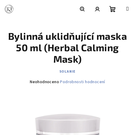
Přejít
na
obsah
Nákupní
Hledat
Přihlášení
Bylinná uklidňující maska
košík
50 ml (Herbal Calming
Mask)
SOLANIE
Průměrné
Neohodnoceno
Podrobnosti hodnocení
hodnocení
produktu
je
0,0
z
5
hvězdiček.