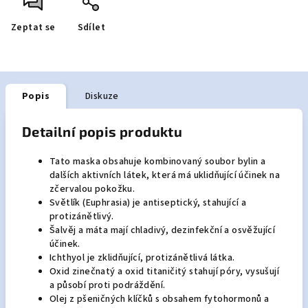
Zeptat se
Sdílet
Popis
Diskuze
Detailní popis produktu
Tato maska obsahuje kombinovaný soubor bylin a
dalších aktivních látek, která má uklidňující účinek na
zčervalou pokožku.
Světlík (Euphrasia) je antiseptický, stahující a
protizánětlivý.
Šalvěj a máta mají chladivý, dezinfekční a osvěžující
účinek.
Ichthyol je zklidňující, protizánětlivá látka.
Oxid zinečnatý a oxid titaničitý stahují póry, vysušují
a působí proti podráždění.
Olej z pšeničných klíčků s obsahem fytohormonů a