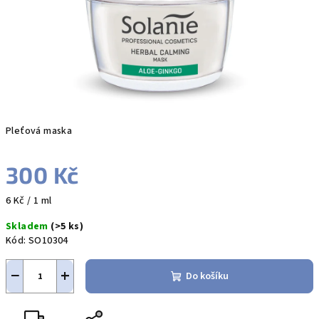
Pleťová maska
300 Kč
Měrná
6 Kč / 1 ml
cena:
Skladem
(>5 ks)
Kód:
SO10304
−
+
Do košíku