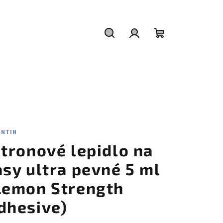
Hledat
Přihlášení
Nákupní
košík
ENTIN
itronové lepidlo na
asy ultra pevné 5 ml
Lemon Strength
dhesive)