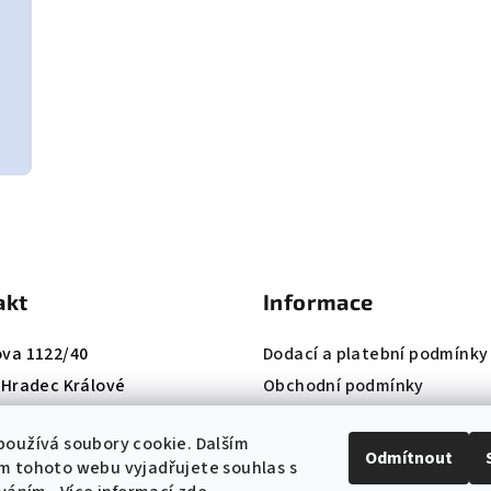
akt
Informace
ova 1122/40
Dodací a platební podmínky
, Hradec Králové
Obchodní podmínky
420 724 660 074
Reklamační řád
oužívá soubory cookie. Dalším
:
info@k-institut.cz
Ochrana osobních údajů
Odmítnout
m tohoto webu vyjadřujete souhlas s