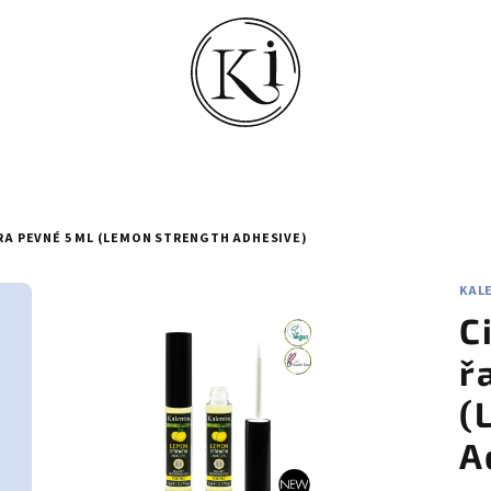
RA PEVNÉ 5 ML (LEMON STRENGTH ADHESIVE)
KAL
C
ř
(
A