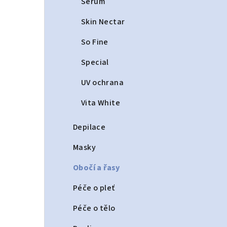
Serum
Skin Nectar
So Fine
Special
UV ochrana
Vita White
Depilace
Masky
Obočí a řasy
Péče o pleť
Péče o tělo