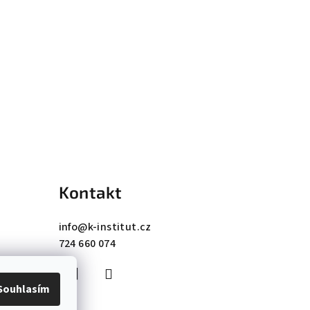
Kontakt
info
@
k-institut.cz
724 660 074
Souhlasím