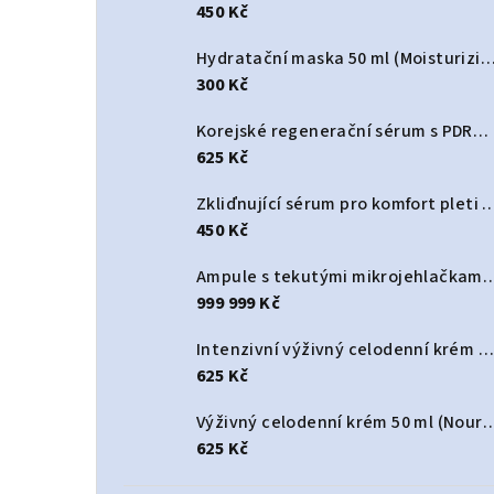
450 Kč
Hydratační maska 50 ml (Moisturizing Hydr
300 Kč
Korejské regenerační sérum s PDRN a spikulemi 30 ml (Korean Dual PDRN Spicule Serum)
625 Kč
Zkliďnující sérum pro komfort pleti 30 ml (Ski
450 Kč
Ampule s tekutými mikrojehlačkami 3000 PPM Korean 50 ml (Korean Liquid Mic
999 999 Kč
Intenzivní výživný celodenní krém 50 ml (Deep Nourishing All-Day cream)
625 Kč
Výživný celodenní krém 50 ml (Nourishing
625 Kč