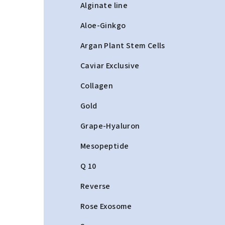
a
Alginate line
n
Aloe-Ginkgo
n
Argan Plant Stem Cells
í
Caviar Exclusive
p
Collagen
a
Gold
n
Grape-Hyaluron
e
Mesopeptide
l
Q 10
Reverse
Rose Exosome