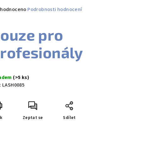
měrné
hodnoceno
Podrobnosti hodnocení
nocení
duktu
ouze pro
rofesionály
zdiček.
ladem
(>5 ks)
:
LASH0085
sk
Zeptat se
Sdílet