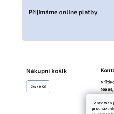
Přijímáme online platby
Z
á
Nákupní košík
Kont
p
a
Mrštík
0
ks /
0 Kč
500 09
t
Tel.: +
í
Tento web p
E-mail
procházení