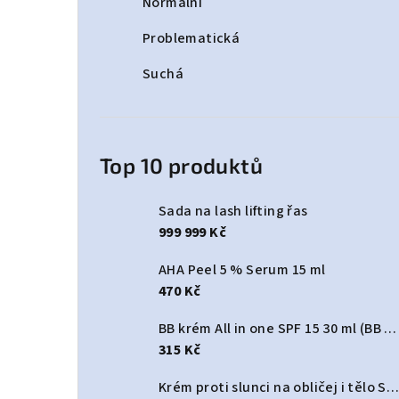
Normální
Problematická
Suchá
Top 10 produktů
Sada na lash lifting řas
999 999 Kč
AHA Peel 5 % Serum 15 ml
470 Kč
BB krém All in one SPF 15 30 ml (BB cream All In One SPF 15)
315 Kč
Krém proti slunci na obličej i tělo SPF 50+ 125 ml (Sun protect cream face & body SPF50+)