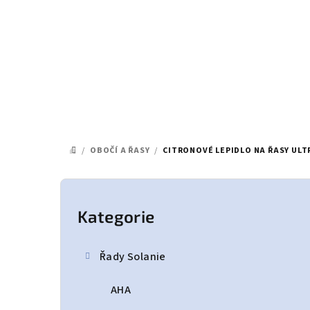
Přejít
na
obsah
/
OBOČÍ A ŘASY
/
CITRONOVÉ LEPIDLO NA ŘASY ULT
DOMŮ
P
o
Kategorie
Přeskočit
kategorie
s
Řady Solanie
t
AHA
r