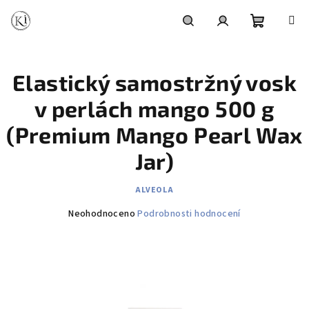
Přejít
na
obsah
Nákupní
Hledat
Přihlášení
Elastický samostržný vosk
košík
v perlách mango 500 g
(Premium Mango Pearl Wax
Jar)
ALVEOLA
Průměrné
Neohodnoceno
Podrobnosti hodnocení
hodnocení
produktu
je
0,0
z
5