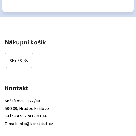
Z
á
p
Nákupní košík
a
t
0
ks /
0 Kč
í
Kontakt
Mrštíkova 1122/40
500 09, Hradec Králové
Tel.: +420 724 660 074
E-mail:
info@k-institut.cz