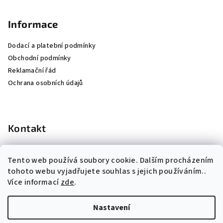
Informace
Dodací a platební podmínky
Obchodní podmínky
Reklamační řád
Ochrana osobních údajů
Kontakt
info
@
k-institut.cz
Tento web používá soubory cookie. Dalším procházením
724 660 074
tohoto webu vyjadřujete souhlas s jejich používáním..
Více informací
zde
.
Nastavení