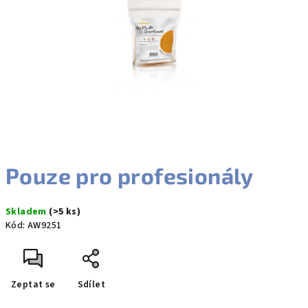
hvězdiček.
Pouze pro profesionály
Skladem
(>5 ks)
Kód:
AW9251
Zeptat se
Sdílet