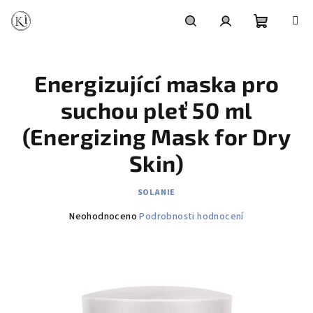
Přejít
na
obsah
Nákupní
Hledat
Přihlášení
Energizující maska pro
košík
suchou pleť 50 ml
(Energizing Mask for Dry
Skin)
SOLANIE
Průměrné
Neohodnoceno
Podrobnosti hodnocení
hodnocení
produktu
je
0,0
z
5