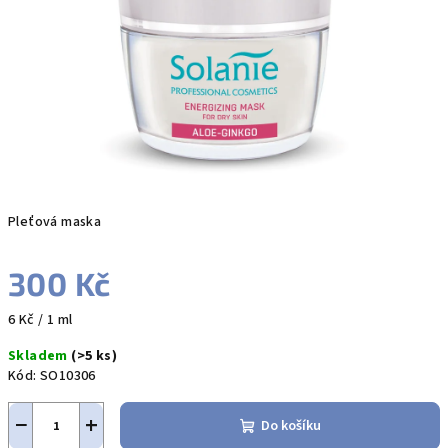
hvězdiček.
Pleťová maska
300 Kč
Měrná
6 Kč / 1 ml
cena:
Skladem
(>5 ks)
Kód:
SO10306
−
+
Do košíku