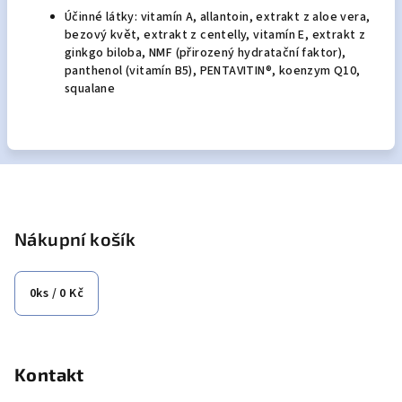
Účinné látky: vitamín A, allantoin, extrakt z aloe vera,
bezový květ, extrakt z centelly, vitamín E, extrakt z
ginkgo biloba, NMF (přirozený hydratační faktor),
panthenol (vitamín B5), PENTAVITIN®, koenzym Q10,
squalane
Z
á
p
Nákupní košík
a
t
0
ks /
0 Kč
í
Kontakt