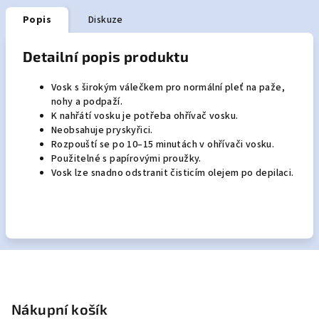
Popis
Diskuze
Detailní popis produktu
Vosk s širokým válečkem pro normální pleť na paže,
nohy a podpaží.
K nahřátí vosku je potřeba ohřívač vosku.
Neobsahuje pryskyřici.
Rozpouští se po 10–15 minutách v ohřívači vosku.
Použitelné s papírovými proužky.
Vosk lze snadno odstranit čisticím olejem po depilaci.
Z
á
p
Nákupní košík