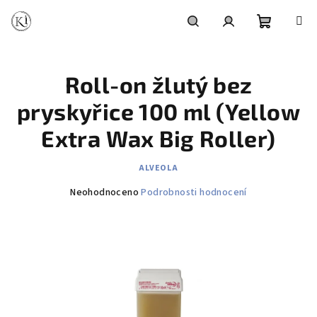
Přejít
na
obsah
Nákupní
Hledat
Přihlášení
Roll-on žlutý bez
košík
pryskyřice 100 ml (Yellow
Extra Wax Big Roller)
ALVEOLA
Průměrné
Neohodnoceno
Podrobnosti hodnocení
hodnocení
produktu
je
0,0
z
5
hvězdiček.