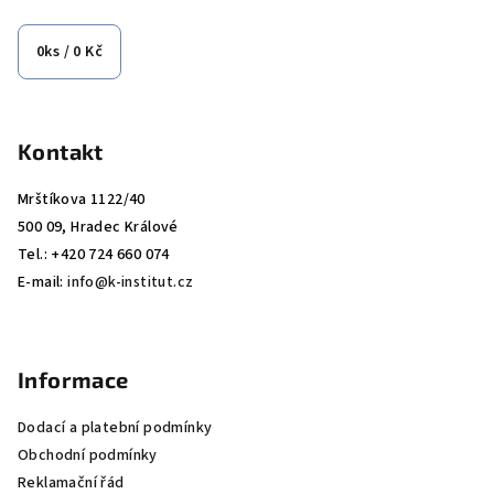
a
t
0
ks /
0 Kč
í
Kontakt
Mrštíkova 1122/40
500 09, Hradec Králové
Tel.: +420 724 660 074
E-mail:
info@k-institut.cz
Informace
Dodací a platební podmínky
Obchodní podmínky
Reklamační řád