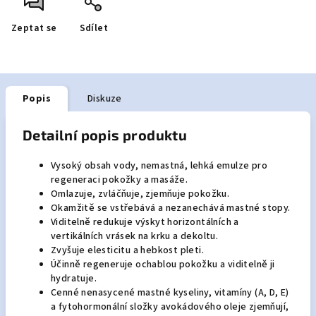
Zeptat se
Sdílet
Popis
Diskuze
Detailní popis produktu
Vysoký obsah vody, nemastná, lehká emulze pro
regeneraci pokožky a masáže.
Omlazuje, zvláčňuje, zjemňuje pokožku.
Okamžitě se vstřebává a nezanechává mastné stopy.
Viditelně redukuje výskyt horizontálních a
vertikálních vrásek na krku a dekoltu.
Zvyšuje elesticitu a hebkost pleti.
Účinně regeneruje ochablou pokožku a viditelně ji
hydratuje.
Cenné nenasycené mastné kyseliny, vitamíny (A, D, E)
a fytohormonální složky avokádového oleje zjemňují,