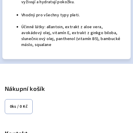
vyživují a hydratují pokožku.
Vhodný pro všechny typy pleti.
Účinné látky: allantoin, extrakt z aloe vera,
avokádový olej, vitamín E, extrakt z ginkgo biloba,
slunečnicový olej, panthenol (vitamín B5), bambucké
máslo, squalane
Z
á
p
Nákupní košík
a
t
0
ks /
0 Kč
í