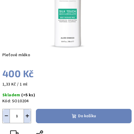
Pleťové mléko
400 Kč
Měrná
1,33 Kč / 1 ml
cena:
Skladem
(>5 ks)
Kód:
SO10204
−
+
Do košíku