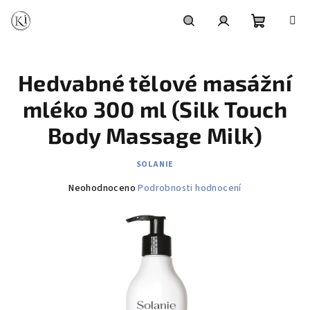
Přejít
na
obsah
Nákupní
Hledat
Přihlášení
Hedvabné tělové masážní
košík
mléko 300 ml (Silk Touch
Body Massage Milk)
SOLANIE
Průměrné
Neohodnoceno
Podrobnosti hodnocení
hodnocení
produktu
je
0,0
z
5
hvězdiček.