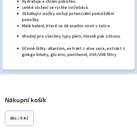
Hydratuje a chrání pokožku.
Lehké složení se rychle vstřebává.
Zklidňující složky snižují potenciální podráždění
pokožky.
Malé balení, které se dá snadno nosit v tašce.
Vhodný pro všechny typy pleti, hlavně pak citlivou.
Účinné látky: allantoin, extrakt z aloe vera, extrakt z
ginkgo biloby, glicerin, panthenol, UVA/UVB filtry
Z
á
p
Nákupní košík
a
t
0
ks /
0 Kč
í