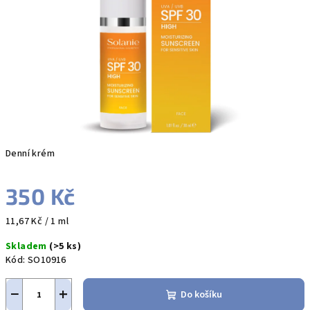
hvězdiček.
Denní krém
350 Kč
Měrná
11,67 Kč / 1 ml
cena:
Skladem
(>5 ks)
Kód:
SO10916
−
+
Do košíku