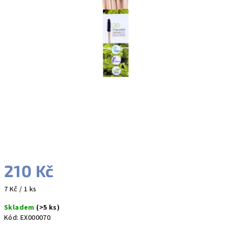
hvězdiček.
210 Kč
Měrná
7 Kč / 1 ks
cena:
Skladem
(>5 ks)
Kód:
EX000070