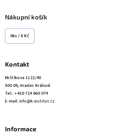
á
p
Nákupní košík
a
t
0
ks /
0 Kč
í
Kontakt
Mrštíkova 1122/40
500 09, Hradec Králové
Tel.: +420 724 660 074
E-mail:
info@k-institut.cz
Informace