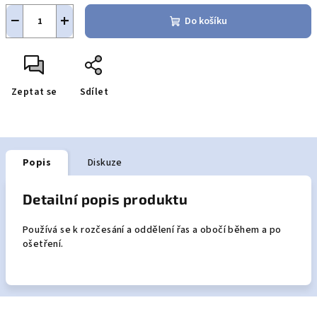
−
+
Do košíku
Zeptat se
Sdílet
Popis
Diskuze
Detailní popis produktu
Používá se k rozčesání a oddělení řas a obočí během a po
ošetření.
Z