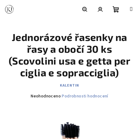
Přejít
na
obsah
Nákupní
Hledat
Přihlášení
Jednorázové řasenky na
košík
řasy a obočí 30 ks
(Scovolini usa e getta per
ciglia e sopracciglia)
KALENTIN
Průměrné
Neohodnoceno
Podrobnosti hodnocení
hodnocení
produktu
je
0,0
z
5