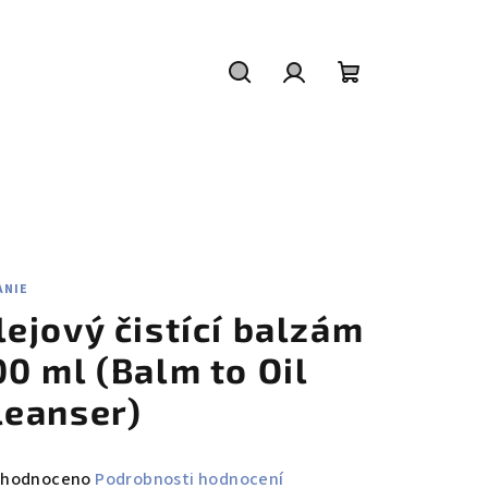
Hledat
Přihlášení
Nákupní
košík
ANIE
lejový čistící balzám
00 ml (Balm to Oil
leanser)
měrné
hodnoceno
Podrobnosti hodnocení