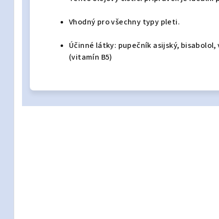
Vhodný pro všechny typy pleti.
Účinné látky: pupečník asijský,
bisabolol,
(vitamín B5)