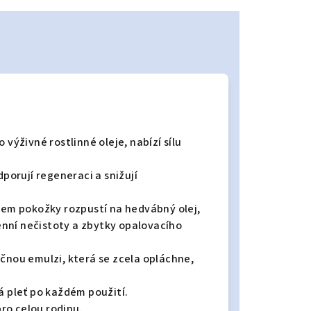
 výživné rostlinné oleje, nabízí sílu
dporují regeneraci a snižují
plem pokožky rozpustí na hedvábný olej,
nní nečistoty a zbytky opalovacího
éčnou emulzi, která se zcela opláchne,
á pleť po každém použití.
pro celou rodinu.