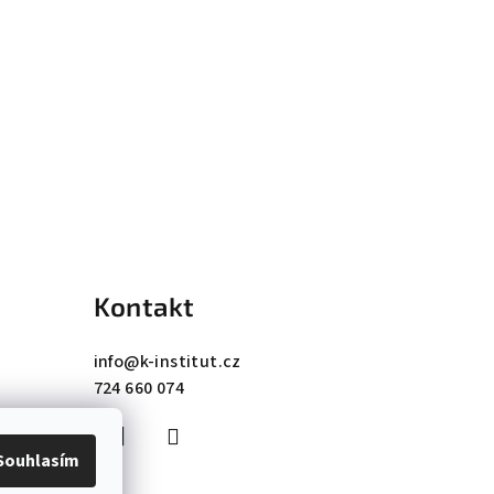
Kontakt
info
@
k-institut.cz
724 660 074
Souhlasím