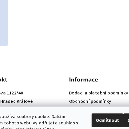
akt
Informace
ova 1122/40
Dodací a platební podmínky
, Hradec Králové
Obchodní podmínky
420 724 660 074
Reklamační řád
oužívá soubory cookie. Dalším
:
info@k-institut.cz
Ochrana osobních údajů
Odmítnout
m tohoto webu vyjadřujete souhlas s