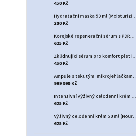
450 Kč
Hydratační maska 50 ml (Moisturizing Hydr
300 Kč
Korejské regenerační sérum s PDRN a spikulemi 30 ml (Korean Dual PDRN Spicule Serum)
625 Kč
Zkliďnující sérum pro komfort pleti 30 ml (Ski
450 Kč
Ampule s tekutými mikrojehlačkami 3000 PPM Korean 50 ml (Korean Liquid Mic
999 999 Kč
Intenzivní výživný celodenní krém 50 ml (Deep Nourishing All-Day cream)
625 Kč
Výživný celodenní krém 50 ml (Nourishing
625 Kč