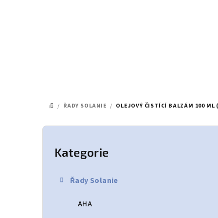
Přejít
na
obsah
/
ŘADY SOLANIE
/
OLEJOVÝ ČISTÍCÍ BALZÁM 100 ML
DOMŮ
P
o
Kategorie
Přeskočit
kategorie
s
Řady Solanie
t
AHA
r