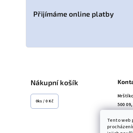
Přijímáme online platby
Z
á
Nákupní košík
Kont
p
a
Mrštík
0
ks /
0 Kč
500 09
t
Tel.: +
í
Tento web p
E-mail
procházení