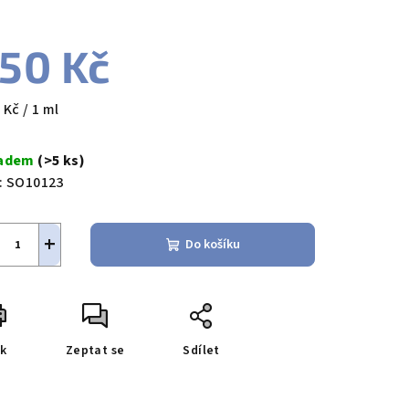
nocení
duktu
50 Kč
ná
 Kč / 1 ml
a:
zdiček.
ladem
(>5 ks)
:
SO10123
+
Do košíku
sk
Zeptat se
Sdílet