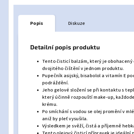
Popis
Diskuze
Detailní popis produktu
Tento čisticí balzám, který je obohacený o
dvojitého čištění v jednom produktu.
Pupečník asijský, bisabolol a vitamín E po
podráždění.
Jeho gelové složení se při kontaktu s te
který účinně rozpouští make-up, každode
krému.
Po smíchání s vodou se olej promění v ml
aniž by pleť vysušila.
Výsledkem je svěží, čistá a příjemně hebk
Tento olejový čisticí přípravek je ideální 