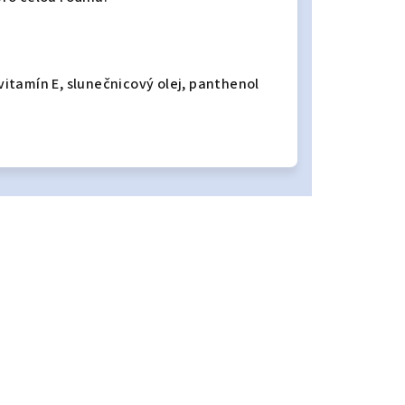
vitamín E,
slunečnicový olej,
panthenol