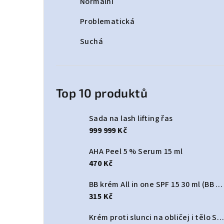
Normální
Problematická
Suchá
Top 10 produktů
Sada na lash lifting řas
999 999 Kč
AHA Peel 5 % Serum 15 ml
470 Kč
BB krém All in one SPF 15 30 ml (BB cream All In One SPF 15)
315 Kč
Krém proti slunci na obličej i tělo SPF 50+ 125 ml (Sun protect cream face & body SPF50+)