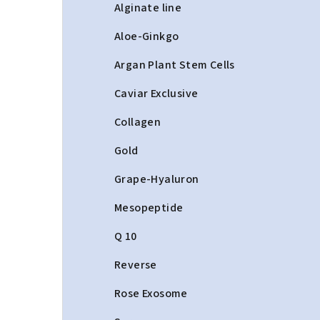
a
Alginate line
n
Aloe-Ginkgo
n
Argan Plant Stem Cells
í
Caviar Exclusive
p
Collagen
a
Gold
n
Grape-Hyaluron
e
Mesopeptide
l
Q 10
Reverse
Rose Exosome