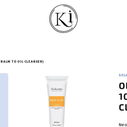
 (BALM TO OIL CLEANSER)
SOL
O
1
C
Prů
Neo