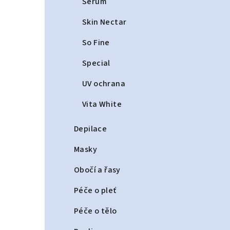
Serum
Skin Nectar
So Fine
Special
UV ochrana
Vita White
Depilace
Masky
Obočí a řasy
Péče o pleť
Péče o tělo