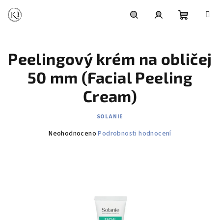
Přejít
na
obsah
Nákupní
Hledat
Přihlášení
Peelingový krém na obličej
košík
50 mm (Facial Peeling
Cream)
SOLANIE
Průměrné
Neohodnoceno
Podrobnosti hodnocení
hodnocení
produktu
je
0,0
z
5
hvězdiček.