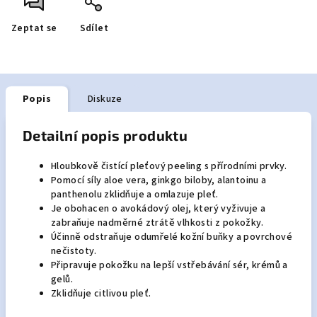
Zeptat se
Sdílet
Popis
Diskuze
Detailní popis produktu
Hloubkově čistící pleťový peeling s přírodními prvky.
Pomocí síly aloe vera, ginkgo biloby, alantoinu a
panthenolu zklidňuje a omlazuje pleť.
Je obohacen o avokádový olej, který vyživuje a
zabraňuje nadměrné ztrátě vlhkosti z pokožky.
Účinně odstraňuje odumřelé kožní buňky a povrchové
nečistoty.
Připravuje pokožku na lepší vstřebávání sér, krémů a
gelů.
Zklidňuje citlivou pleť.