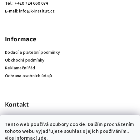
Tel.: +420 724 660 074
E-mail:
info@k-institut.cz
Informace
Dodací a platební podmínky
Obchodní podmínky
Reklamační řád
Ochrana osobních údajů
Kontakt
info
@
k-institut.cz
Tento web používá soubory cookie. Dalším procházením
724 660 074
tohoto webu vyjadřujete souhlas s jejich používáním..
Více informací
zde
.