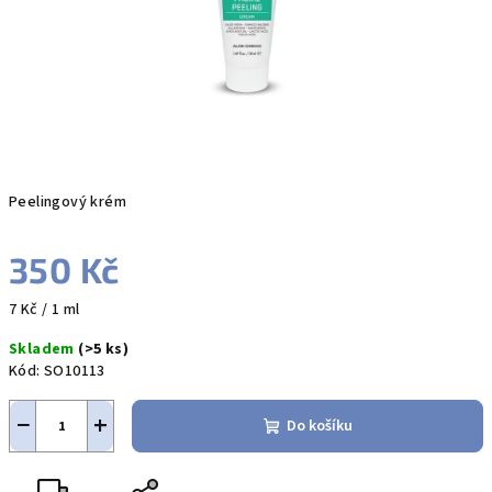
Peelingový krém
350 Kč
Měrná
7 Kč / 1 ml
cena:
Skladem
(>5 ks)
Kód:
SO10113
−
+
Do košíku