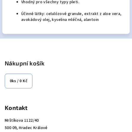
Vhodný pro všechny typy pleti.
Účinné látky: celulózové granule, extrakt z aloe vera,
avokádový olej, kyselina mléčná, alantoin
Z
á
p
Nákupní košík
a
t
0
ks /
0 Kč
í
Kontakt
Mrštíkova 1122/40
500 09, Hradec Králové