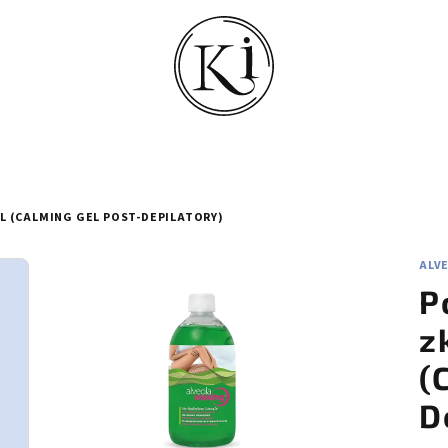
ML (CALMING GEL POST-DEPILATORY)
ALV
P
z
(
D