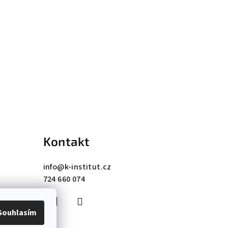
Kontakt
info
@
k-institut.cz
724 660 074
Souhlasím