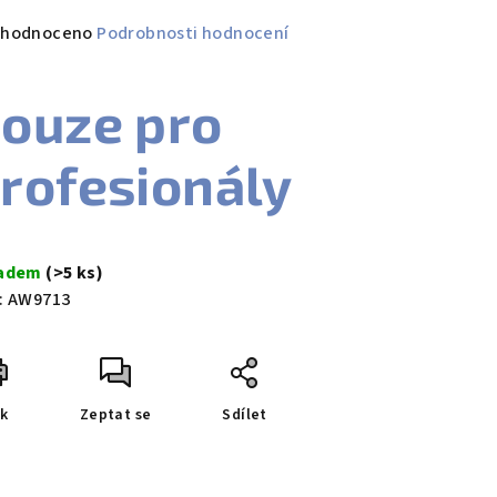
měrné
hodnoceno
Podrobnosti hodnocení
nocení
duktu
ouze pro
rofesionály
zdiček.
ladem
(>5 ks)
:
AW9713
sk
Zeptat se
Sdílet