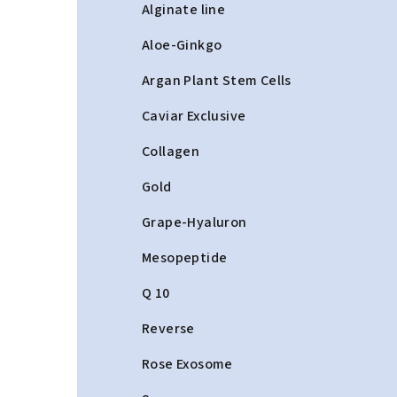
a
Alginate line
n
Aloe-Ginkgo
n
Argan Plant Stem Cells
í
Caviar Exclusive
p
Collagen
a
Gold
n
Grape-Hyaluron
e
Mesopeptide
l
Q 10
Reverse
Rose Exosome