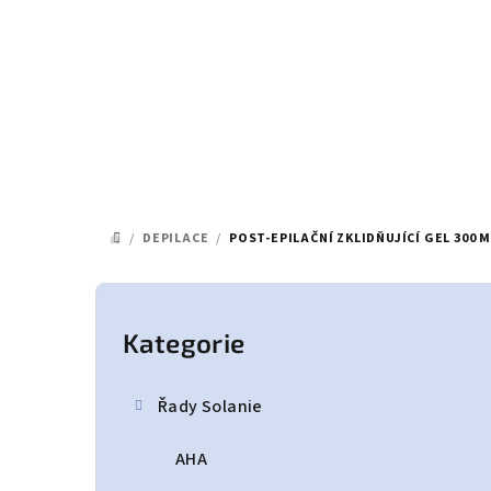
Přejít
na
obsah
/
DEPILACE
/
POST-EPILAČNÍ ZKLIDŇUJÍCÍ GEL 300 
DOMŮ
P
o
Kategorie
Přeskočit
kategorie
s
Řady Solanie
t
AHA
r