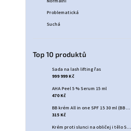
Normální
Problematická
Suchá
Top 10 produktů
Sada na lash lifting řas
999 999 Kč
AHA Peel 5 % Serum 15 ml
470 Kč
BB krém All in one SPF 15 30 ml (BB cream All In One SPF 15)
315 Kč
Krém proti slunci na obličej i tělo SPF 50+ 125 ml (Sun protect cream face & body SPF50+)