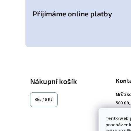
Přijímáme online platby
Z
á
Nákupní košík
Kont
p
a
Mrštík
0
ks /
0 Kč
500 09
t
Tel.: +
í
Tento web p
E-mail
procházení