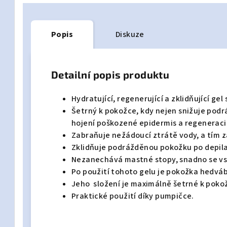
Popis
Diskuze
Detailní popis produktu
Hydratující, regenerující a zklidňující ge
Šetrný k pokožce, kdy nejen snižuje podr
hojení poškozené epidermis a regeneraci
Zabraňuje nežádoucí ztrátě vody, a tím 
Zklidňuje podrážděnou pokožku po depila
Nezanechává mastné stopy, snadno se vs
Po použití tohoto gelu je pokožka hedvá
Jeho složení je maximálně šetrné k poko
Praktické použití díky pumpičce.