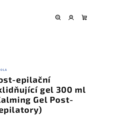
Hledat
Přihlášení
Nákupní
košík
EOLA
ost-epilační
klidňující gel 300 ml
Calming Gel Post-
epilatory)