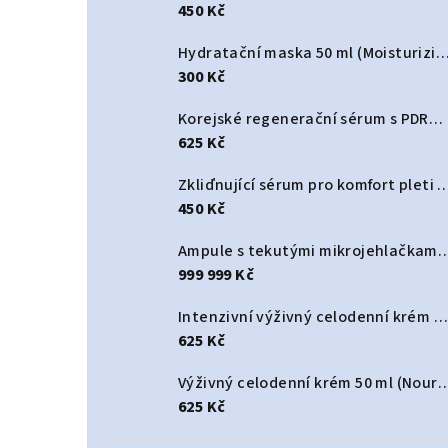
450 Kč
Hydratační maska 50 ml (Moisturizing Hydr
300 Kč
Korejské regenerační sérum s PDRN a spikulemi 30 ml (Korean Dual PDRN Spicule Serum)
625 Kč
Zkliďnující sérum pro komfort pleti 30 ml (Ski
450 Kč
Ampule s tekutými mikrojehlačkami 3000 PPM Korean 50 ml (Korean Liquid Mic
999 999 Kč
Intenzivní výživný celodenní krém 50 ml (Deep Nourishing All-Day cream)
625 Kč
Výživný celodenní krém 50 ml (Nourishing
625 Kč