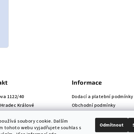
akt
Informace
ova 1122/40
Dodací a platební podmínky
, Hradec Králové
Obchodní podmínky
420 724 660 074
Reklamační řád
oužívá soubory cookie. Dalším
:
info@k-institut.cz
Ochrana osobních údajů
Odmítnout
m tohoto webu vyjadřujete souhlas s