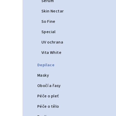
Serum
Skin Nectar
So Fine
Special
UV ochrana
Vita White
Depilace
Masky
Obočí a řasy
Péče o pleť
Péče o tělo