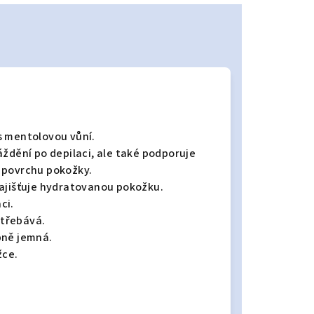
l s mentolovou vůní.
áždění po depilaci, ale také podporuje
 povrchu pokožky.
zajišťuje hydratovanou pokožku.
ci.
třebává.
bně jemná.
žce.