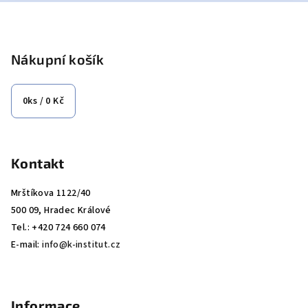
Z
á
p
Nákupní košík
a
t
0
ks /
0 Kč
í
Kontakt
Mrštíkova 1122/40
500 09, Hradec Králové
Tel.: +420 724 660 074
E-mail:
info@k-institut.cz
Informace