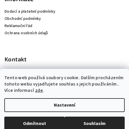
Dodací a platební podmínky
Obchodní podmínky
Reklamační řád
Ochrana osobních údajů
Kontakt
info
@
k-institut.cz
Tento web používá soubory cookie. Dalším procházením
724 660 074
tohoto webu vyjadřujete souhlas s jejich používáním..
Více informací
zde
.
Nastavení
Copyright 2026
Kosmetický institut s.r.o.
. Všechna práva
vyhrazena.
Odmítnout
Souhlasím