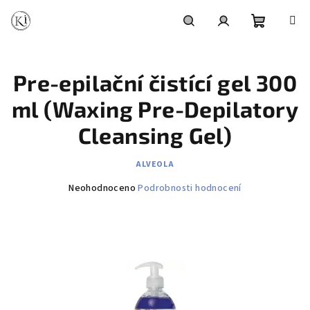
Přejít
na
obsah
Nákupní
Hledat
Přihlášení
Pre-epilační čistící gel 300
košík
ml (Waxing Pre-Depilatory
Cleansing Gel)
ALVEOLA
Průměrné
Neohodnoceno
Podrobnosti hodnocení
hodnocení
produktu
je
0,0
z
5
hvězdiček.