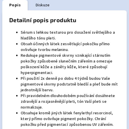
Popis
Diskuze
Detailní popis produktu
Sérum s lehkou texturou pro dosažení světlejšího a
hladšího tónu pleti.
Obsah účinných látek zesvětlující pokožku přímo
ovlivňuje tvorbu melaninu.
Redukuje pigmentové skvrny vznikající stárnutím
pokožky způsobené slunečním zářením a omezuje
poškození kůže a záněty kůže, které způsobují
hyperpigmentaci.
Při použití 2x denně po dobu 4 týdnů budou Vaše
pigmentové skvrny podstatně bledší a pleť bude mít
jednotnější barvu.
Při pravidelném dlouhodobém používání dosáhnete
zdravější a rozjasněnější pleti, tón Vaší pleti se
normalizuje.
Obsahuje kromě jiných látek fenylethyl resorcinol,
který přímo ovlivňuje pigment pokožky. Chrání
pokožku před pigmentací způsobenou UV zářením.