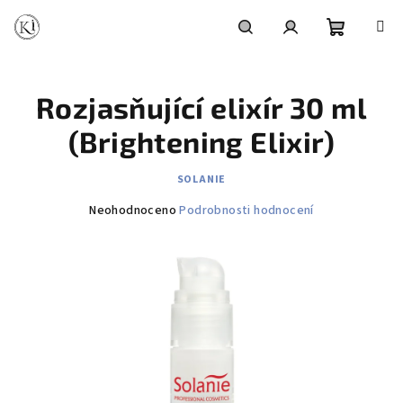
Přejít
na
obsah
Nákupní
Hledat
Přihlášení
Rozjasňující elixír 30 ml
košík
(Brightening Elixir)
SOLANIE
Průměrné
Neohodnoceno
Podrobnosti hodnocení
hodnocení
produktu
je
0,0
z
5
hvězdiček.