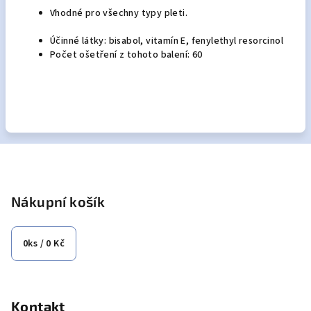
Vhodné pro všechny typy pleti.
Účinné látky: bisabol, vitamín E, fenylethyl resorcinol
Počet ošetření z tohoto balení: 60
Z
á
p
Nákupní košík
a
t
0
ks /
0 Kč
í
Kontakt