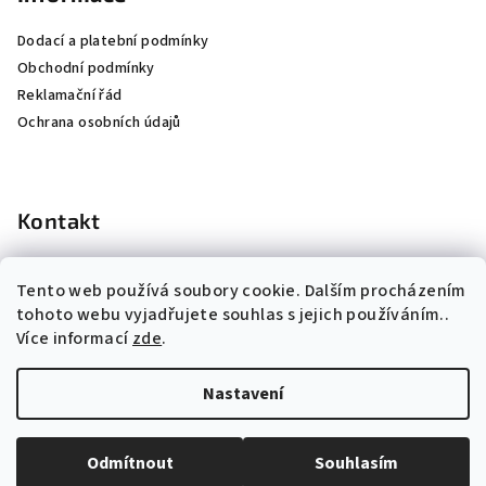
Dodací a platební podmínky
Obchodní podmínky
Reklamační řád
Ochrana osobních údajů
Kontakt
info
@
k-institut.cz
Tento web používá soubory cookie. Dalším procházením
724 660 074
tohoto webu vyjadřujete souhlas s jejich používáním..
Více informací
zde
.
Nastavení
Copyright 2026
Kosmetický institut s.r.o.
. Všechna práva
vyhrazena.
Odmítnout
Souhlasím