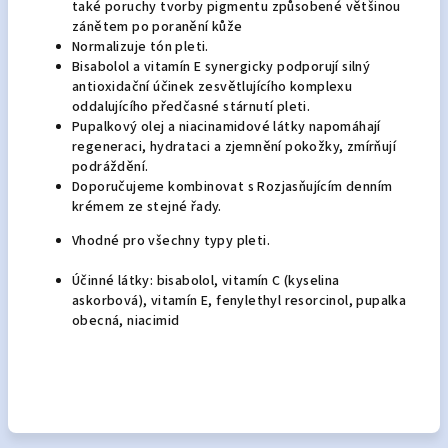
také poruchy tvorby pigmentu způsobené většinou
zánětem po poranění kůže
Normalizuje tón pleti.
Bisabolol a vitamín E synergicky podporují silný
antioxidační účinek zesvětlujícího komplexu
oddalujícího předčasné stárnutí pleti.
Pupalkový olej a niacinamidové látky napomáhají
regeneraci, hydrataci a zjemnění pokožky, zmírňují
podráždění.
Doporučujeme kombinovat s Rozjasňujícím denním
krémem ze stejné řady.
Vhodné pro všechny typy pleti.
Účinné látky: bisabolol, vitamín C (kyselina
askorbová), vitamín E, fenylethyl resorcinol, pupalka
obecná, niacimid