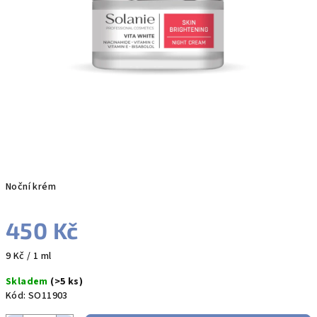
Noční krém
450 Kč
Měrná
9 Kč / 1 ml
cena:
Skladem
(>5 ks)
Kód:
SO11903