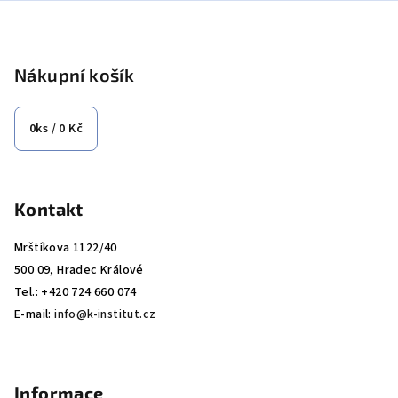
Z
á
p
Nákupní košík
a
t
0
ks /
0 Kč
í
Kontakt
Mrštíkova 1122/40
500 09, Hradec Králové
Tel.: +420 724 660 074
E-mail:
info@k-institut.cz
Informace