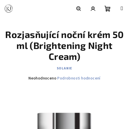
Přejít
na
obsah
Nákupní
Hledat
Přihlášení
Rozjasňující noční krém 50
košík
ml (Brightening Night
Cream)
SOLANIE
Průměrné
Neohodnoceno
Podrobnosti hodnocení
hodnocení
produktu
je
0,0
z
5
hvězdiček.