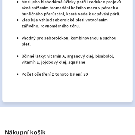
Mezi jeho blahodárné účinky patří i redukce projevů
akné snížením hromadění kožního mazu v pórech a
buněčného přerůstání, které vede k ucpávání pórů.
Zlepšuje vzhled seboroické pleti vytvořením
zářivého, rovnoměrného tónu.
Vhodný pro seboroickou, kombinovanou a suchou
pleť.
Účinné látky: vitamín A, arganový olej, bisabolol,
vitamín E, jojobový olej, squalane
Počet ošetření z tohoto balení: 30
Z
á
p
Nákupní košík