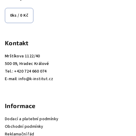
a
t
0
ks /
0 Kč
í
Kontakt
Mrštíkova 1122/40
500 09, Hradec Králové
Tel.: +420 724 660 074
E-mail:
info@k-institut.cz
Informace
Dodací a platební podmínky
Obchodní podmínky
Reklamační řád