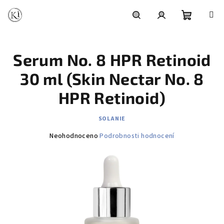
Přejít
na
obsah
Nákupní
Hledat
Přihlášení
Serum No. 8 HPR Retinoid
košík
30 ml (Skin Nectar No. 8
HPR Retinoid)
SOLANIE
Průměrné
Neohodnoceno
Podrobnosti hodnocení
hodnocení
produktu
je
0,0
z
5
hvězdiček.