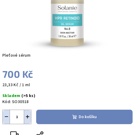
Pleťové sérum
700 Kč
Měrná
23,33 Kč / 1 ml
cena:
Skladem
(>5 ks)
Kód:
SO30518
−
+
Do košíku