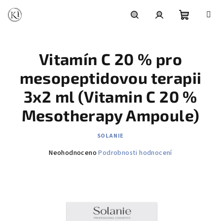
Přejít
na
obsah
Nákupní
Hledat
Přihlášení
Vitamín C 20 % pro
košík
mesopeptidovou terapii
3x2 ml (Vitamin C 20 %
Mesotherapy Ampoule)
SOLANIE
Průměrné
Neohodnoceno
Podrobnosti hodnocení
hodnocení
produktu
je
0,0
z
5