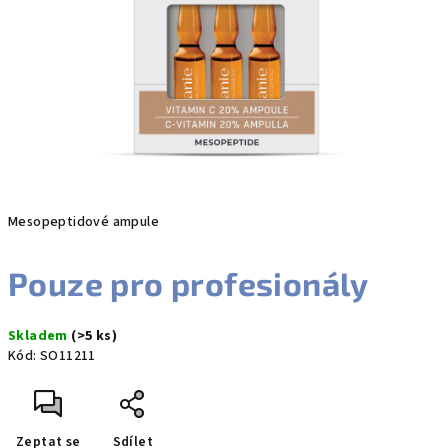
hvězdiček.
Mesopeptidové ampule
Pouze pro profesionály
Skladem
(>5 ks)
Kód:
SO11211
Zeptat se
Sdílet