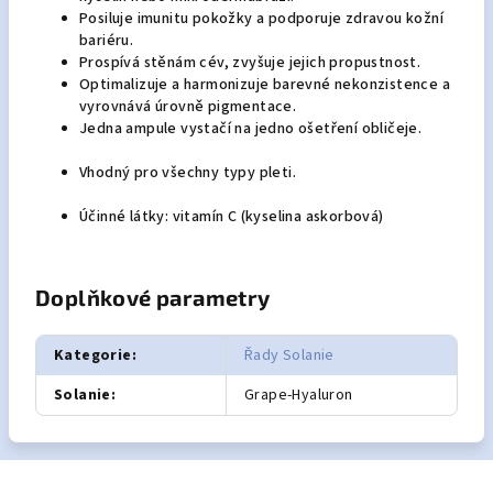
Posiluje imunitu pokožky a podporuje zdravou kožní
bariéru.
Prospívá stěnám cév, zvyšuje jejich propustnost.
Optimalizuje a harmonizuje barevné nekonzistence a
vyrovnává úrovně pigmentace.
Jedna ampule vystačí na jedno ošetření obličeje.
Vhodný pro všechny typy pleti.
Účinné látky: vitamín C (kyselina askorbová)
Doplňkové parametry
Kategorie
:
Řady Solanie
Solanie
:
Grape-Hyaluron
Z