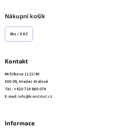
á
p
Nákupní košík
a
t
0
ks /
0 Kč
í
Kontakt
Mrštíkova 1122/40
500 09, Hradec Králové
Tel.: +420 724 660 074
E-mail:
info@k-institut.cz
Informace