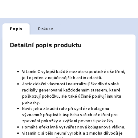
Popis
Diskuze
Detailní popis produktu
Vitamín C vylepší každé mezoterapeutické ošetření,
je to jeden z nejúčinnějších antioxidantů.
Antioxidační vlastnosti neutralizují škodlivé volné
radikály generované každodenním stresem, které
poškozují pokožku, ale také účinně posilují imunitu
pokožky.
Navíc jeho zásadní role při syntéze kolagenu
významně přispívá k úspěchu vašich ošetření pro
zpevnění pokožky a zvýšení pevnosti pokožky.
Pomáhá efektivně vytvářet nová kolagenová vlákna.
Vitamín C si tělo neumí vyrobit a z mnoha důvodů je