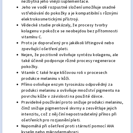
nezbytná jeho vnější suplementace.
Jeho ve vodě rozpustné složení umožňuje snadné
vstřebávání do pokožky a je kompatibilní s různými
elektrokosmetickými přístroji.
Vědecké studie prokázaly, že procesy tvorby
kolagenu v pokožce se neobejdou bez přítomnosti
vitamínu C.
Proto je doporučený pro jakékoli liftingové nebo
zpevňující ošetření pleti.
Nejen, že pozitivně ovlivňuje syntézu kolagenu, ale
také účinně podporuje různé procesy regenerace
pokožky.
Vitamín C také hraje klíčovou roli v procesech
produkce melaninu v kůži.
Přímo ovlivňuje enzym tyrosinázu odpovědný za
produkci melaninu a ovlivňuje množství pigmentu na
povrchu kůže v závislosti na použité dávce.
Pravidelné používání proto snižuje produkci melaninu,
čímž snižuje pigmentové skvrny a zesvětluje jejich
intenzitu, což z něj činí nepostradatelný přínos při
ošetřeních pro rozjasnění pleti.
Napomáhá při ošetření proti stárnutí pomocí AHA
kyselin nebo mikrodermabrazi.